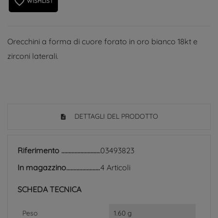
favorite_border
WISHLIST
Orecchini a forma di cuore forato in oro bianco 18kt e
zirconi laterali.
DETTAGLI DEL PRODOTTO
Riferimento
03493823
In magazzino
4 Articoli
SCHEDA TECNICA
Peso
1.60 g