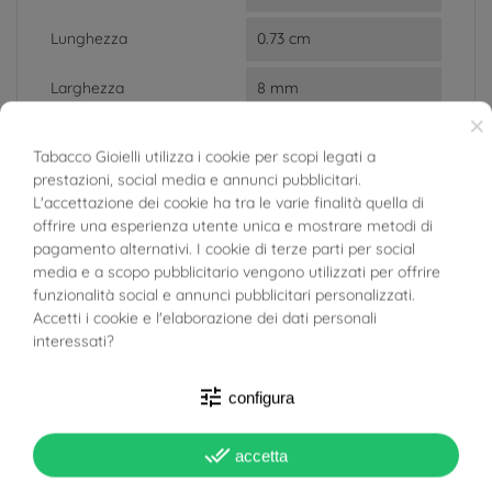
Lunghezza
0.73 cm
Larghezza
8 mm
×
Materiale
Oro Bianco 18kt
Tabacco Gioielli utilizza i cookie per scopi legati a
prestazioni, social media e annunci pubblicitari.
Target
Baby
BUONI SCONTO
L'accettazione dei cookie ha tra le varie finalità quella di
Donna
offrire una esperienza utente unica e mostrare metodi di
pagamento alternativi. I cookie di terze parti per social
Tipo Orecchino
A Lobo
media e a scopo pubblicitario vengono utilizzati per offrire
Chiusura Farfallina
funzionalità social e annunci pubblicitari personalizzati.
Accetti i cookie e l'elaborazione dei dati personali
interessati?
tune
configura
done_all
accetta