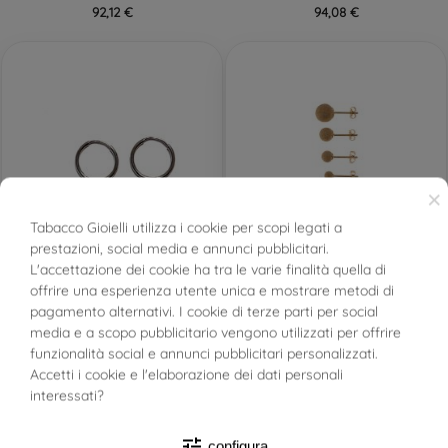
92,12 €
94,08 €
×
Tabacco Gioielli utilizza i cookie per scopi legati a
PRONTA SPEDIZIONE!
PRONTA SPEDIZIONE!
prestazioni, social media e annunci pubblicitari.
BUONI SCONTO
L'accettazione dei cookie ha tra le varie finalità quella di
Boccole cerchi 1cm x 1mm
Orecchini Sfera Sabbiata
offrire una esperienza utente unica e mostrare metodi di
in oro bianco
Diamantata Oro Giallo
pagamento alternativi. I cookie di terze parti per social
FILTRO
media e a scopo pubblicitario vengono utilizzati per offrire
funzionalità social e annunci pubblicitari personalizzati.
Accetti i cookie e l'elaborazione dei dati personali
94,08 €
98,00 € — 188,00 €
interessati?
tune
configura