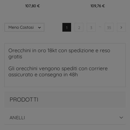
107,80 €
109,76 €
…
Meno Costosi


1
2
3
35
Orecchini in oro 18kt con spedizione e reso
gratis
Gli orecchini vengono spediti con corriere
assicurato e consegna in 48h
PRODOTTI
ANELLI