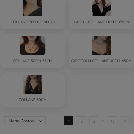
COLLANE PER CIONDOLI
LACCI - COLLANE OLTRE 65CM
COLLANE 50CM-55CM
GIROCOLLI COLLANE 40CM-45CM
COLLANE 60CM
…
Meno Costosi


1
2
3
43