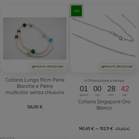
-18%
PRONTA SPEDIZIONE!
PRONTA SPEDIZIONE!
Collana Lunga 91cm Perle
In Promozione a tempo
Bianche e Pietre
01
00
28
41
multicolor senza chiusura
giorni
ore
min.
sec.
Collana Singapore Oro
126,00 €
Bianco
140,63 € — 152,11 €
171,50 €