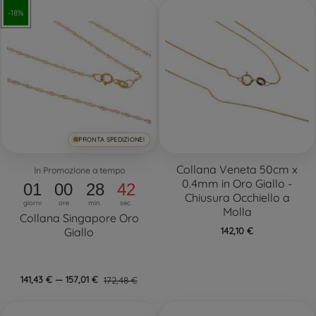
-18%
PRONTA SPEDIZIONE!
Collana Veneta 50cm x
In Promozione a tempo
0.4mm in Oro Giallo -
01
00
28
41
Chiusura Occhiello a
giorni
ore
min.
sec.
Molla
Collana Singapore Oro
142,10 €
Giallo
141,43 € — 157,01 €
172,48 €