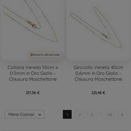
PRONTA SPEDIZIONE!
Collana Veneta 50cm x
Girocollo Veneta 40cm
0.5mm in Oro Giallo -
0,6mm in Oro Giallo -
Chiusura Moschettone
Chiusura Moschettone
217,56 €
221,48 €
…
Meno Costosi


1
2
3
43