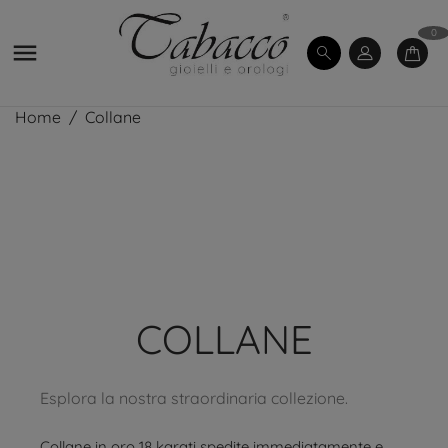
0

Home
Collane
COLLANE
Esplora la nostra straordinaria collezione.
Collane in oro 18 karati spedite immediatamente e