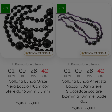
-18%
-18%
PRONTA SPEDIZIONE!
PRONTA SPEDIZIONE!
In Promozione a tempo
In Promozione a tempo
01
00
28
41
01
00
28
41
giorni
ore
min.
sec.
giorni
ore
min.
sec.
Collana Lunga Onice
Collana Lunga Ametista
Nera Laccio 170cm con
Laccio 160cm Sfere
Sfere da 16.5mm 8.5mm
Sfaccettate scalare
15.5mm a 10mm e lucide
da...
59,04 €
72,00 €
59,04 €
72,00 €