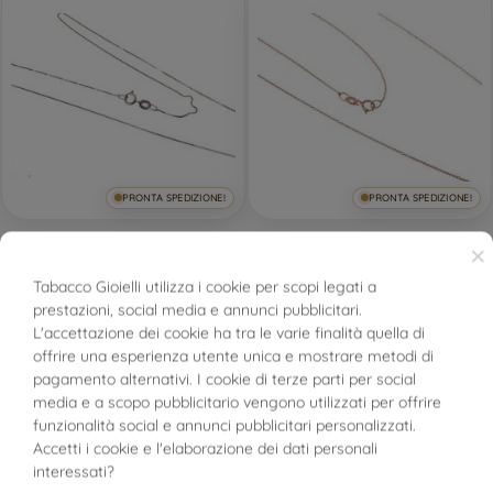
PRONTA SPEDIZIONE!
PRONTA SPEDIZIONE!
Girocollo Veneta 45cm
Collana Girocollo 45cm
×
0,4mm in Oro Bianco
Rolottina 0.5mm Oro
Tabacco Gioielli utilizza i cookie per scopi legati a
Rosa
prestazioni, social media e annunci pubblicitari.
BUONI SCONTO
L'accettazione dei cookie ha tra le varie finalità quella di
150,92 €
162,68 €
offrire una esperienza utente unica e mostrare metodi di
pagamento alternativi. I cookie di terze parti per social
FILTRO
media e a scopo pubblicitario vengono utilizzati per offrire
funzionalità social e annunci pubblicitari personalizzati.
Accetti i cookie e l'elaborazione dei dati personali
interessati?