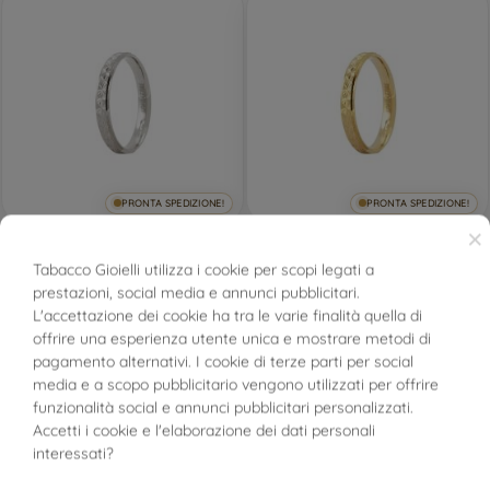
PRONTA SPEDIZIONE!
PRONTA SPEDIZIONE!
×
Fedina Mimosa 3mm
Fedina Mimosa 3mm
Tabacco Gioielli utilizza i cookie per scopi legati a
comoda Oro Bianco
comoda Oro Giallo
UNOAERRE
UNOAERRE
prestazioni, social media e annunci pubblicitari.
BUONI SCONTO
L'accettazione dei cookie ha tra le varie finalità quella di
offrire una esperienza utente unica e mostrare metodi di
346,00 €
346,00 €
pagamento alternativi. I cookie di terze parti per social
FILTRO
media e a scopo pubblicitario vengono utilizzati per offrire
-18%
-15%
funzionalità social e annunci pubblicitari personalizzati.
Accetti i cookie e l'elaborazione dei dati personali
interessati?