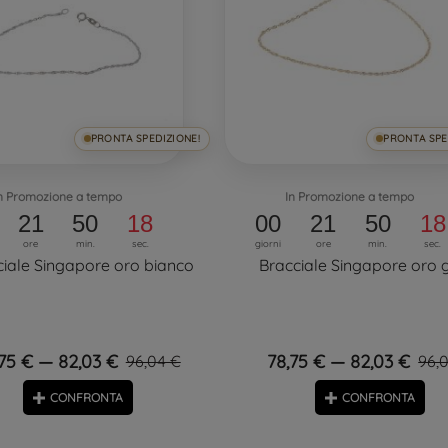
PRONTA SPEDIZIONE!
PRONTA SPE
n Promozione a tempo
In Promozione a tempo
21
50
18
00
21
50
18
ore
min.
sec.
giorni
ore
min.
sec.
ciale Singapore oro bianco
Bracciale Singapore oro g
75 € — 82,03 €
78,75 € — 82,03 €
96,04 €
96,
CONFRONTA
CONFRONTA