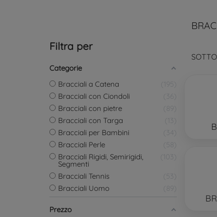
BRAC
Filtra per
SOTTO
Categorie
Bracciali a Catena
195
Bracciali con Ciondoli
36
Bracciali con pietre
89
Bracciali con Targa
13
B
Bracciali per Bambini
34
Bracciali Perle
58
Bracciali Rigidi, Semirigidi,
103
Segmenti
Bracciali Tennis
53
Bracciali Uomo
89
BR
Prezzo