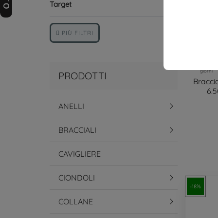
Target
PIÙ FILTRI
I
00
giorni
PRODOTTI
Braccia
6.
ANELLI
BRACCIALI
CAVIGLIERE
CIONDOLI
-18%
COLLANE