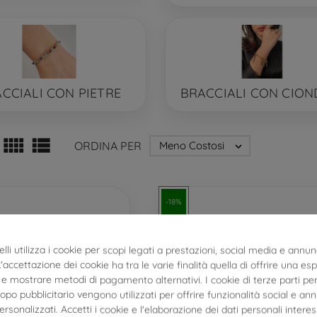
CCIALI CON PIETRE
BRACCIALI CON CION


ORDINA PER
Meno Costosi

-18%
lli utilizza i cookie per scopi legati a prestazioni, social media e annun
 L'accettazione dei cookie ha tra le varie finalità quella di offrire una es
e mostrare metodi di pagamento alternativi. I cookie di terze parti per
po pubblicitario vengono utilizzati per offrire funzionalità social e an
personalizzati. Accetti i cookie e l'elaborazione dei dati personali interes