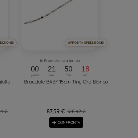
DIZIONE!
PRONTA SPEDIZIONE!
In Promozione a tempo
00
21
50
18
giorni
ore
min.
sec.
iallo
Bracciale BABY 15cm Tiny Oro Bianco
87,59 €
04 €
106,82 €
CONFRONTA