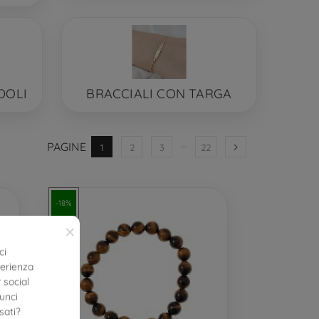
DOLI
BRACCIALI CON TARGA
…
PAGINE

1
2
3
22
-18%
×
ci
perienza
 social
nunci
sati?