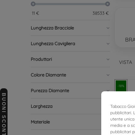
11
€
38533
€
Lunghezza Bracciale
BRA
Lunghezza Cavigliera
Produttori
VISTA
Colore Diamante
-18%
Purezza Diamante
BUONI SCONTO
Larghezza
Tabacco Gioie
pubblicitari.
utente unica 
Materiale
media e a sco
pubblicitari 