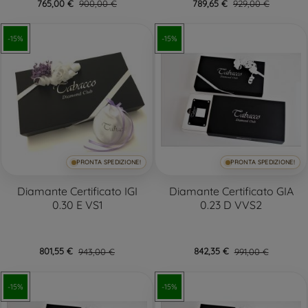
765,00 €
900,00 €
789,65 €
929,00 €
-15%
-15%
PRONTA SPEDIZIONE!
PRONTA SPEDIZIONE!
Diamante Certificato IGI
Diamante Certificato GIA
0.30 E VS1
0.23 D VVS2
801,55 €
943,00 €
842,35 €
991,00 €
-15%
-15%