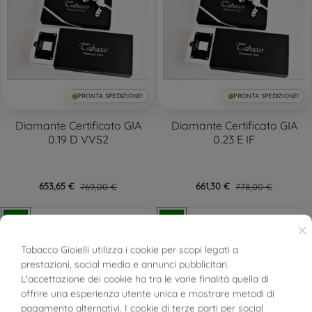
PRONTA SPEDIZIONE!
PRONTA SPEDIZIONE!
Diamante Certificato GIA
Diamante Certificato GIA
0.19 D VVS2
0.23 E IF
653,65 €
769,00 €
661,30 €
778,00 €
-15%
-15%
×
Tabacco Gioielli utilizza i cookie per scopi legati a
prestazioni, social media e annunci pubblicitari.
L'accettazione dei cookie ha tra le varie finalità quella di
offrire una esperienza utente unica e mostrare metodi di
pagamento alternativi. I cookie di terze parti per social