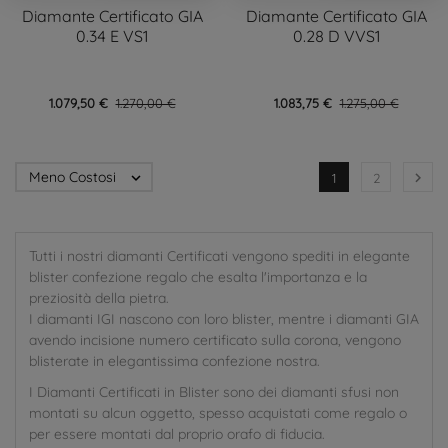
Diamante Certificato GIA
Diamante Certificato GIA
0.34 E VS1
0.28 D VVS1
1.079,50 €
1.270,00 €
1.083,75 €
1.275,00 €
Meno Costosi


1
2
Tutti i nostri diamanti Certificati vengono spediti in elegante
blister confezione regalo che esalta l'importanza e la
preziosità della pietra.
I diamanti IGI nascono con loro blister, mentre i diamanti GIA
avendo incisione numero certificato sulla corona, vengono
blisterate in elegantissima confezione nostra.
I Diamanti Certificati in Blister sono dei diamanti sfusi non
montati su alcun oggetto, spesso acquistati come regalo o
per essere montati dal proprio orafo di fiducia.