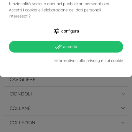
FILTRO
Meno Costosi
funzionalità social e annunci pubblicitari personalizzati.

1
Accetti i cookie e l'elaborazione dei dati personali
interessati?
tune
PRODOTTI
configura
done_all
accetta
ANELLI
Informativa sulla privacy e sui cookie
BRACCIALI
CAVIGLIERE
CIONDOLI
COLLANE
COLLEZIONI