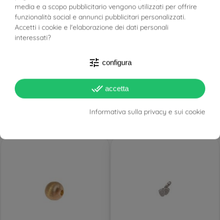
BUONI SCONTO
FILTRO
media e a scopo pubblicitario vengono utilizzati per offrire
funzionalità social e annunci pubblicitari personalizzati.
Accetti i cookie e l'elaborazione dei dati personali
interessati?
PRONTA SPEDIZIONE!
PRONTA SPEDIZIONE!
tune
configura
Collana Lunga 91cm Perle
Orecchini Perle
Bianche e Pietre
Freshwater 5.5mm in Oro
done_all
accetta
multicolor senza chiusura
Bianco
Informativa sulla privacy e sui cookie
126,00 €
136,22 €