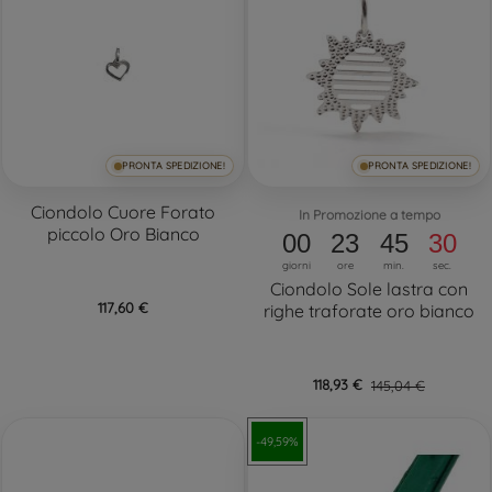
PRONTA SPEDIZIONE!
PRONTA SPEDIZIONE!
Ciondolo Cuore Forato
In Promozione a tempo
piccolo Oro Bianco
00
23
45
29
giorni
ore
min.
sec.
Ciondolo Sole lastra con
117,60 €
righe traforate oro bianco
118,93 €
145,04 €
-49,59%