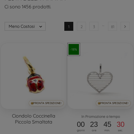
Ci sono 1456 prodotti.
…
Meno Costosi


1
2
3
81
-18%
PRONTA SPEDIZIONE!
PRONTA SPEDIZIONE!
Ciondolo Coccinella
In Promozione a tempo
Piccola Smaltata
00
23
45
29
giorni
ore
min.
sec.