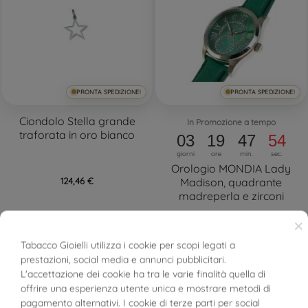
PRONTA SPEDIZIONE!
PRONTA SPEDIZIONE!
Ciondolo Stella grande
In Promozione a tempo
traforata in oro bianco
03
19
47
53
giorni
ore
min.
sec.
Orologio MONDIA Lady
124,46 €
Madison, quadrante
madreperla e zirconi
×
125,52 €
249,00 €
Tabacco Gioielli utilizza i cookie per scopi legati a
prestazioni, social media e annunci pubblicitari.
L'accettazione dei cookie ha tra le varie finalità quella di
offrire una esperienza utente unica e mostrare metodi di
pagamento alternativi. I cookie di terze parti per social