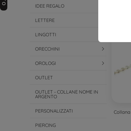
IDEE REGALO
LETTERE
LINGOTTI
ORECCHINI
OROLOGI
OUTLET
OUTLET - COLLANE NOME IN
ARGENTO
PERSONALIZZATI
Collana
PIERCING