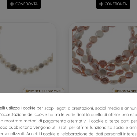
CONFRONTA
CONFRONTA
PRONTA SPEDIZIONE!
PRONTA SPE
lli utilizza i cookie per scopi legati a prestazioni, social media e annun
o Perle 6.50mm e Sfere Scalare
Collana Lunga 112cm Perle
- Chiusura occhiello a molla
bottone senza chiusu
 L'accettazione dei cookie ha tra le varie finalità quella di offrire una es
e mostrare metodi di pagamento alternativi. I cookie di terze parti per
po pubblicitario vengono utilizzati per offrire funzionalità social e an
personalizzati. Accetti i cookie e l'elaborazione dei dati personali interes