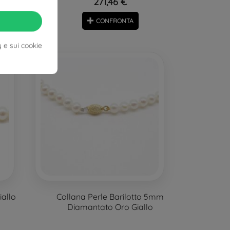
271,46 €
CONFRONTA
y e sui cookie
iallo
Collana Perle Barilotto 5mm
Diamantato Oro Giallo