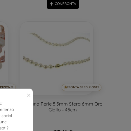
CONFRONTA
DIZIONE!
PRONTA SPEDIZIONE!
×
ci
 Rosa a
Collana Perle 5.5mm Sfera 6mm Oro
ra
Giallo - 45cm
perienza
 social
nunci
sati?