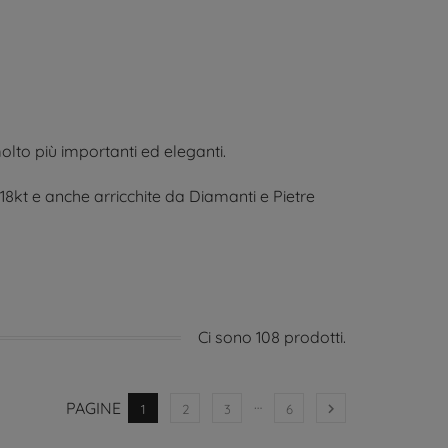
 molto più importanti ed eleganti.
8kt e anche arricchite da Diamanti e Pietre
Ci sono 108 prodotti.
…
PAGINE

1
2
3
6