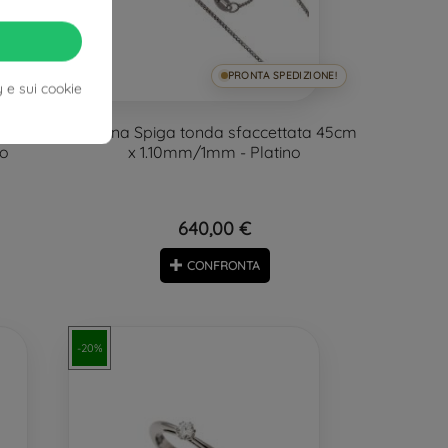
DIZIONE!
PRONTA SPEDIZIONE!
y e sui cookie
tata 42cm
Collana Spiga tonda sfaccettata 45cm
no
x 1.10mm/1mm - Platino
640,00 €
CONFRONTA
-20%