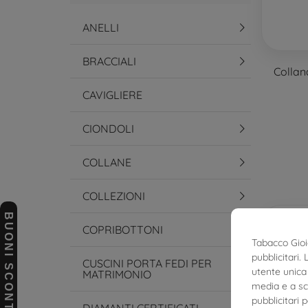
ANELLI
BRACCIALI
Collan
CAVIGLIERE
CIONDOLI
COLLANE
COLLEZIONI
BUONI SCONTO
COPRIBOTTONI
Tabacco Gioie
pubblicitari.
CUSCINI PORTA FEDI PER
utente unica 
MATRIMONIO
media e a sco
pubblicitari 