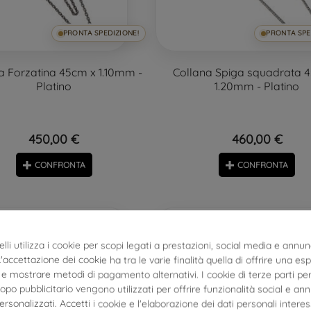
PRONTA SPEDIZIONE!
PRONTA SPE
a Forzatina 45cm x 1.10mm -
Collana Spiga squadrata 
Platino
1.20mm - Platino
450,00 €
460,00 €
CONFRONTA
CONFRONTA
lli utilizza i cookie per scopi legati a prestazioni, social media e annun
 L'accettazione dei cookie ha tra le varie finalità quella di offrire una es
e mostrare metodi di pagamento alternativi. I cookie di terze parti per
po pubblicitario vengono utilizzati per offrire funzionalità social e an
personalizzati. Accetti i cookie e l'elaborazione dei dati personali interes