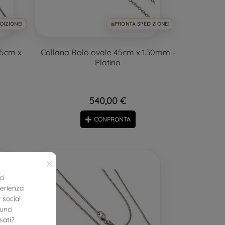
DIZIONE!
PRONTA SPEDIZIONE!
45cm x
Collana Rolò ovale 45cm x 1.30mm -
Platino
540,00 €
CONFRONTA
×
ci
perienza
 social
nunci
sati?