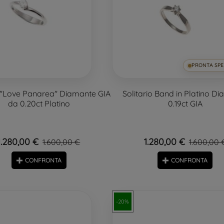
PRONTA SPE
o "Love Panarea" Diamante GIA
Solitario Band in Platino D
da 0.20ct Platino
0.19ct GIA
1.280,00 €
1.280,00 €
1.600,00 €
1.600,00 
CONFRONTA
CONFRONTA
-20%