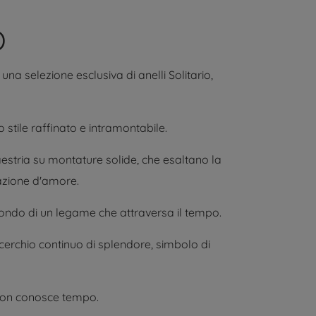
O
na selezione esclusiva di anelli Solitario,
 stile raffinato e intramontabile.
aestria su montature solide, che esaltano la
razione d'amore.
profondo di un legame che attraversa il tempo.
n cerchio continuo di splendore, simbolo di
e non conosce tempo.