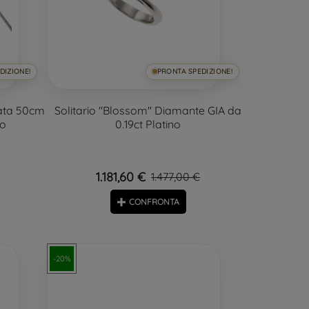
DIZIONE!
PRONTA SPEDIZIONE!
tata 50cm
Solitario "Blossom" Diamante GIA da
no
0.19ct Platino
1.181,60 €
1.477,00 €
CONFRONTA
-20%