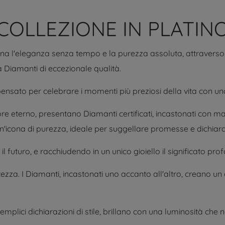
COLLEZIONE IN PLATIN
arna l'eleganza senza tempo e la purezza assoluta, attraverso u
da Diamanti di eccezionale qualità.
pensato per celebrare i momenti più preziosi della vita con uno
more eterno, presentano Diamanti certificati, incastonati con m
è un'icona di purezza, ideale per suggellare promesse e dichia
 il futuro, e racchiudendo in un unico gioiello il significato 
atezza. I Diamanti, incastonati uno accanto all'altro, creano u
 semplici dichiarazioni di stile, brillano con una luminosità ch