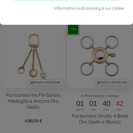
Informativa sulla privacy e sui cookie
3.745,00 €
3.967,00 €
-18%
PRONTA SPEDIZIONE!
PRONTA SPEDIZIONE!
Portachiavi tre Fili Gancio
In Promozione a tempo
Medaglia e Ancora Oro
01
01
40
42
Giallo
giorni
ore
min.
sec.
Portachiavi Girotto 4 Brisè
4.381,00 €
Oro Giallo e Bianco