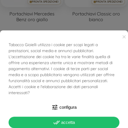
PRONTA SPEDIZIONE!
PRONTA SPEDIZIONE!
Portachiavi Mercedes
Portachiavi Classic oro
Benz oro giallo
bianco
×
3.617,00 €
3.676,00 €
Tabacco Gioielli utilizza i cookie per scopi legati a
prestazioni, social media e annunci pubblicitari.
BUONI SCONTO
L'accettazione dei cookie ha tra le varie finalità quella di
offrire una esperienza utente unica e mostrare metodi di
pagamento alternativi. I cookie di terze parti per social
FILTRO
media e a scopo pubblicitario vengono utilizzati per offrire
funzionalità social e annunci pubblicitari personalizzati.
Accetti i cookie e l'elaborazione dei dati personali
interessati?
PRONTA SPEDIZIONE!
PRONTA SPEDIZIONE!
tune
configura
Portachiavi Love Lapis
Portachiavi Love Onice
done_all
accetta