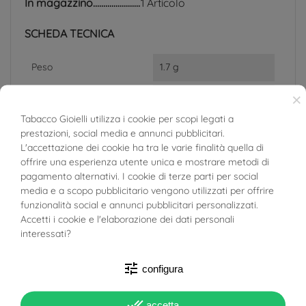
In magazzino
1 Articolo
SCHEDA TECNICA
Peso
1.7 g
×
Lunghezza
0.85 cm
Tabacco Gioielli utilizza i cookie per scopi legati a
Larghezza
4.50 mm
prestazioni, social media e annunci pubblicitari.
BUONI SCONTO
L'accettazione dei cookie ha tra le varie finalità quella di
Spessore
4.20 mm
offrire una esperienza utente unica e mostrare metodi di
pagamento alternativi. I cookie di terze parti per social
Materiale
Oro Bianco 18kt
media e a scopo pubblicitario vengono utilizzati per offrire
funzionalità social e annunci pubblicitari personalizzati.
Accetti i cookie e l'elaborazione dei dati personali
Target
Donna
interessati?
Tipo Orecchino
A Lobo
Chiusura Farfallina
tune
configura
done_all
accetta