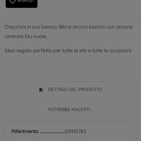
favorite_border
WISHLIST
Orecchini in oro bianco 18kt e zirconi bianchi con zircone
centrale blu ovale.
Idea regalo perfetta per tutte le età e tutte le occasioni.
DETTAGLI DEL PRODOTTO
POTREBBE PIACERTI...
Riferimento
03410783