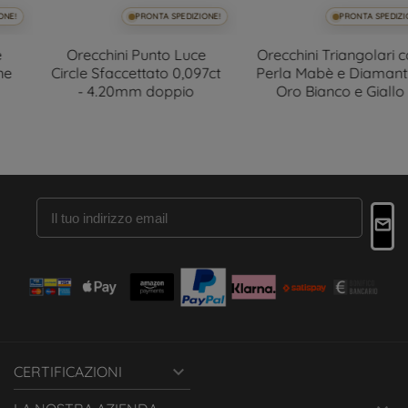
PRONTA SPEDIZIONE!
PRONTA SPEDIZIONE!
Orecchini Punto Luce
Orecchini Triangolari con
Circle Sfaccettato 0,097ct
Perla Mabè e Diamanti in
- 4.20mm doppio
Oro Bianco e Giallo

CERTIFICAZIONI