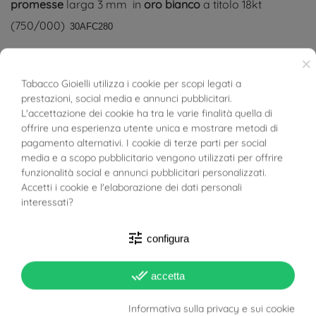
promesse
larga 3 mm in
oro bianco
a titolo 18kt
(750/000)
30AFC280
Seleziona la misura per aggiornare i tempi di consegna
×
Tabacco Gioielli utilizza i cookie per scopi legati a
Fede UNOAERRE
COMODA
in oro bianco
prestazioni, social media e annunci pubblicitari.
BUONI SCONTO
L'accettazione dei cookie ha tra le varie finalità quella di
Oro a titolo 18kt (750/000)
offrire una esperienza utente unica e mostrare metodi di
pagamento alternativi. I cookie di terze parti per social
Finitura lucida
media e a scopo pubblicitario vengono utilizzati per offrire
funzionalità social e annunci pubblicitari personalizzati.
Il prezzo indicato è per singola fede.
Accetti i cookie e l'elaborazione dei dati personali
interessati?
Tutte le fedi UNOAERRE vengono spedite con certificato
tune
di autenticità
configura
Guarda il carattere utilizzato per le incisioni tra le foto
done_all
accetta
prodotto
Informativa sulla privacy e sui cookie