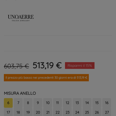
513,19 €
603,75 €
Risparmi il 15%
Il prezzo più basso nei precedenti 30 giorni era di 513,19 €
MISURA ANELLO
6
7
8
9
10
11
12
13
14
15
16
17
18
19
20
21
22
23
24
25
26
27