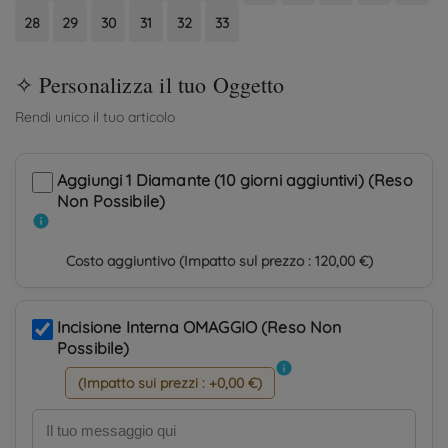
28
29
30
31
32
33
Aggiungi 1 Diamante (10 giorni aggiuntivi) (Reso
Non Possibile)
info
Costo aggiuntivo (Impatto sul prezzo : 120,00 €)
Incisione Interna OMAGGIO (Reso Non
Possibile)
info
(Impatto sui prezzi : +0,00 €)