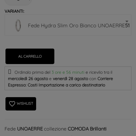
VARIANTI:
Fede Hydra Slim Oro Bianco UNOAERRE
513,
AL CARRELLO
Ordinalo prima del
3 ore e 56 minuti
e ricevilo
tra il
mercoledì 26 agosto
e
venerdì 28 agosto
con
Corriere
Espresso: Costi Importazione a carico destinatario
favorite_border
WISHLIST
Fede
UNOAERRE
collezione
COMODA Brillanti