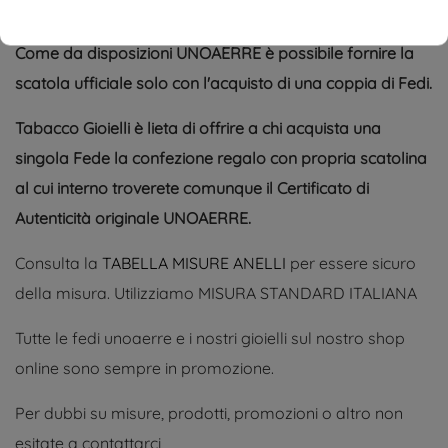
Spedizione e incisione OMAGGIO
Come da disposizioni UNOAERRE è possibile fornire la
scatola ufficiale solo con l'acquisto di una coppia di Fedi.
Tabacco Gioielli è lieta di offrire a chi acquista una
singola Fede la confezione regalo con propria scatolina
al cui interno troverete comunque il Certificato di
Autenticità originale UNOAERRE.
Consulta la
TABELLA MISURE ANELLI
per essere sicuro
della misura. Utilizziamo MISURA STANDARD ITALIANA
Tutte le fedi unoaerre e i nostri gioielli sul nostro shop
online sono sempre in promozione.
Per dubbi su misure, prodotti, promozioni o altro non
esitate a contattarci