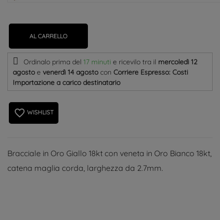
AL CARRELLO
Ordinalo prima del
17 minuti
e ricevilo
tra il
mercoledì 12
agosto
e
venerdì 14 agosto
con
Corriere Espresso: Costi
Importazione a carico destinatario
favorite_border
WISHLIST
Bracciale in Oro Giallo 18kt con veneta in Oro Bianco 18kt,
catena maglia corda, larghezza da 2.7mm.