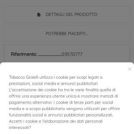
DETTAGLI DEL PRODOTTO
POTREBBE PIACERTI...
Riferimento
03570777
In magazzino
2 Articoli
×
Tabacco Gioielli utilizza i cookie per scopi legati a
SCHEDA TECNICA
prestazioni, social media e annunci pubblicitari.
BUONI SCONTO
L'accettazione dei cookie ha tra le varie finalità quella di
Peso
2.55g
offrire una esperienza utente unica e mostrare metodi di
pagamento alternativi. I cookie di terze parti per social
Larghezza
2.7mm
media e a scopo pubblicitario vengono utilizzati per offrire
funzionalità social e annunci pubblicitari personalizzati.
Spessore
2.7mm
Accetti i cookie e l'elaborazione dei dati personali
interessati?
Materiale
Oro Bianco 18kt