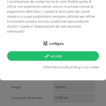
BUONI SCONTO
L'accettazione dei cookie ha tra le varie finalità quella di
offrire una esperienza utente unica e mostrare metodi di
Peso
19.20g
pagamento alternativi. I cookie di terze parti per social
media e a scopo pubblicitario vengono utilizzati per offrire
Totale Carati
2.16ct
funzionalità social e annunci pubblicitari personalizzati.
Accetti i cookie e l'elaborazione dei dati personali
Colore Diamante
H
interessati?
Purezza Diamante
SI2
tune
configura
VS2
Larghezza
11mm
done_all
accetta
Materiale
Oro Bianco 18kt
Informativa sulla privacy e sui cookie
Quantità Pietre
168 Diamanti
Target
Donna
Lunghezza Bracciale
17.50 cm