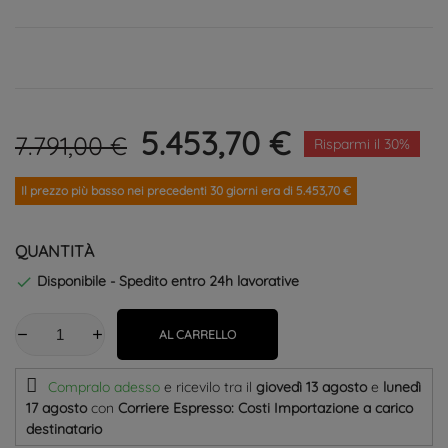
5.453,70 €
7.791,00 €
Risparmi il 30%
Il prezzo più basso nei precedenti 30 giorni era di 5.453,70 €
QUANTITÀ
Disponibile - Spedito entro 24h lavorative

AL CARRELLO
Compralo adesso
e ricevilo
tra il
giovedì 13 agosto
e
lunedì
17 agosto
con
Corriere Espresso: Costi Importazione a carico
destinatario