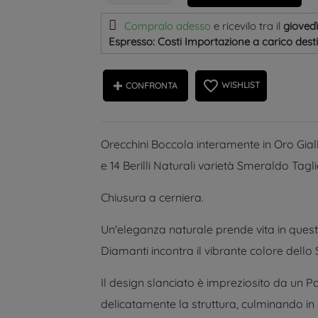
Compralo adesso
e ricevilo
tra il
giovedì
Espresso: Costi Importazione a carico dest
favorite_border
WISHLIST
CONFRONTA
Orecchini Boccola interamente in Oro Giall
e 14 Berilli Naturali varietà Smeraldo Tag
Chiusura a cerniera.
Un'eleganza naturale prende vita in questi 
Diamanti incontra il vibrante colore dello
Il design slanciato è impreziosito da un
delicatamente la struttura, culminando in