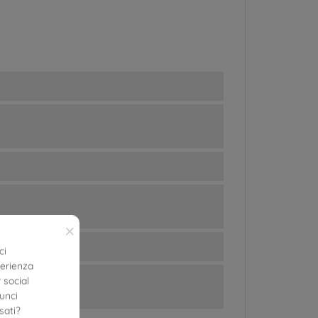
×
ci
perienza
 social
nunci
sati?