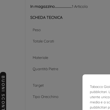
In magazzino
1 Articolo
SCHEDA TECNICA
Peso
Totale Carati
Materiale
Quantità Pietre
BUONI SCONTO
Target
Tabacco Gioie
pubblicitari.
Tipo Orecchino
utente unica 
media e a sco
pubblicitari 