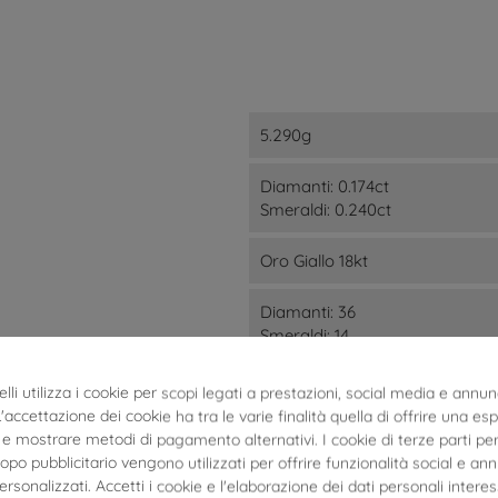
5.290g
Diamanti: 0.174ct
Smeraldi: 0.240ct
Oro Giallo 18kt
Diamanti: 36
Smeraldi: 14
Donna
lli utilizza i cookie per scopi legati a prestazioni, social media e annun
 L'accettazione dei cookie ha tra le varie finalità quella di offrire una es
Boccola
e mostrare metodi di pagamento alternativi. I cookie di terze parti per
Chiusura Cerniera
po pubblicitario vengono utilizzati per offrire funzionalità social e an
personalizzati. Accetti i cookie e l'elaborazione dei dati personali interes