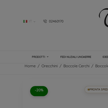
IT
02460170

PRODOTTI
FEDI NUZIALI UNOAERRE
IDE
Home
Orecchini
Boccole Cerchi
Boccol
-20%
PRONTA SPED