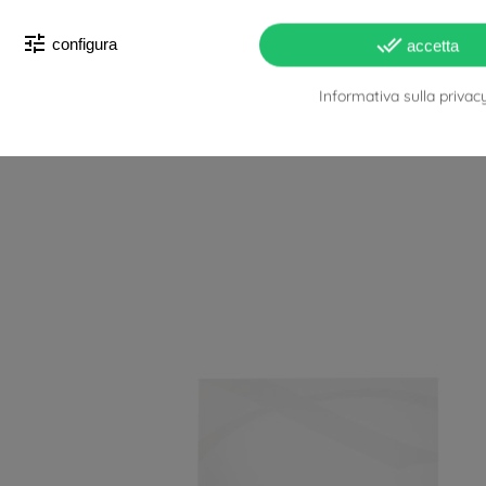
tune
done_all
configura
accetta
Informativa sulla privac