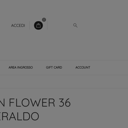
0
ACCEDI
AREA INGROSSO
GIFT CARD
ACCOUNT
N FLOWER 36
ERALDO