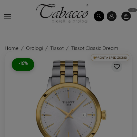
0

Home
Orologi
Tissot
Tissot Classic Dream
PRONTA SPEDIZIONE!
-16%
favorite_border