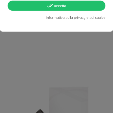
done_all
accetta
Informativa sulla privacy e sui cookie