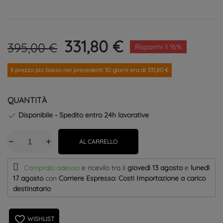
331,80 €
395,00 €
Risparmi il 16%
Il prezzo più basso nei precedenti 30 giorni era di 331,80 €
QUANTITÀ
Disponibile - Spedito entro 24h lavorative

AL CARRELLO
Compralo adesso
e ricevilo
tra il
giovedì 13 agosto
e
lunedì
17 agosto
con
Corriere Espresso: Costi Importazione a carico
destinatario
favorite_border
WISHLIST