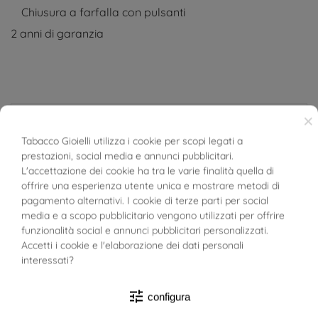
Chiusura a farfalla con pulsanti
2 anni di garanzia
×
DETTAGLI DEL PRODOTTO
Tabacco Gioielli utilizza i cookie per scopi legati a
prestazioni, social media e annunci pubblicitari.
BUONI SCONTO
L'accettazione dei cookie ha tra le varie finalità quella di
Riferimento
03813447
offrire una esperienza utente unica e mostrare metodi di
In magazzino
1 Articolo
pagamento alternativi. I cookie di terze parti per social
media e a scopo pubblicitario vengono utilizzati per offrire
SCHEDA TECNICA
funzionalità social e annunci pubblicitari personalizzati.
Accetti i cookie e l'elaborazione dei dati personali
interessati?
Materiale
Acciaio
tune
Target
Donna
configura
Uomo