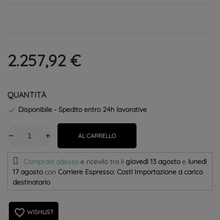
2.257,92 €
QUANTITÀ
Disponibile - Spedito entro 24h lavorative

AL CARRELLO
Compralo adesso
e ricevilo
tra il
giovedì 13 agosto
e
lunedì
17 agosto
con
Corriere Espresso: Costi Importazione a carico
destinatario
favorite_border
WISHLIST