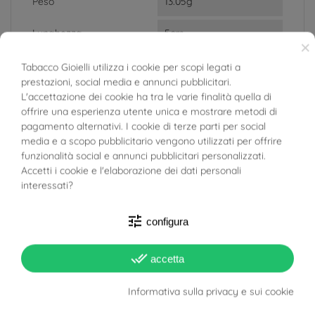
Peso
13.05g
Lunghezza
5cm
×
Larghezza
2.50mm
Tabacco Gioielli utilizza i cookie per scopi legati a
prestazioni, social media e annunci pubblicitari.
BUONI SCONTO
L'accettazione dei cookie ha tra le varie finalità quella di
Spessore
1.21mm
offrire una esperienza utente unica e mostrare metodi di
pagamento alternativi. I cookie di terze parti per social
Materiale
Oro Giallo 18kt
media e a scopo pubblicitario vengono utilizzati per offrire
funzionalità social e annunci pubblicitari personalizzati.
Target
Donna
Accetti i cookie e l'elaborazione dei dati personali
interessati?
tune
configura
done_all
accetta
Informativa sulla privacy e sui cookie