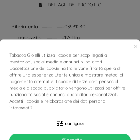
DETTAGLI DEL PRODOTTO
Riferimento
03931240
In magazzino
1 Articolo
×
SCHEDA TECNICA
Tabacco Gioielli utilizza i cookie per scopi legati a
prestazioni, social media e annunci pubblicitari.
BUONI SCONTO
Peso
2.8g
L'accettazione dei cookie ha tra le varie finalità quella di
offrire una esperienza utente unica e mostrare metodi di
Totale Carati
Diamanti Centrali GIA: 0.
pagamento alternativi. I cookie di terze parti per social
26ct e 0.27ct
media e a scopo pubblicitario vengono utilizzati per offrire
Diamanti contornati: 0.13
funzionalità social e annunci pubblicitari personalizzati.
ct
Accetti i cookie e l'elaborazione dei dati personali
interessati?
Colore Diamante
D
F
tune
configura
G
Purezza Diamante
VS1