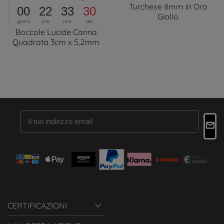
Turchese 8mm in Oro
00
22
33
30
Giallo
giorni
ore
min.
sec.
Boccole Lucide Canna
Quadrata 3cm x 5,2mm

CERTIFICAZIONI