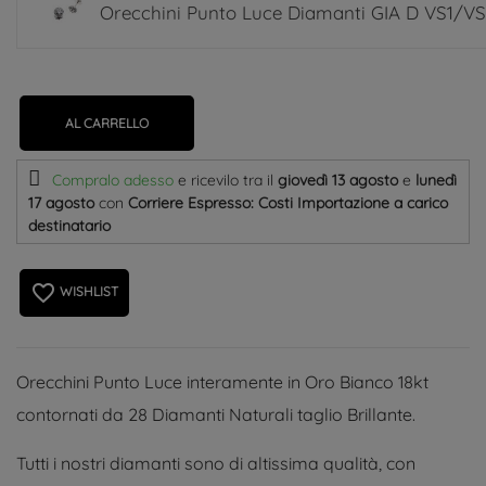
Orecchini Punto Luce Diamanti GIA D VS1/VS
AL CARRELLO
Compralo adesso
e ricevilo
tra il
giovedì 13 agosto
e
lunedì
17 agosto
con
Corriere Espresso: Costi Importazione a carico
destinatario
favorite_border
WISHLIST
Orecchini Punto Luce interamente in Oro Bianco 18kt
contornati da 28 Diamanti Naturali taglio Brillante.
Tutti i nostri diamanti sono di altissima qualità, con