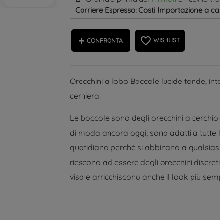
Corriere Espresso: Costi Importazione a car
favorite_border
WISHLIST
CONFRONTA
Orecchini a lobo Boccole lucide tonde, int
cerniera.
Le boccole sono degli orecchini a cerchio 
di moda ancora oggi; sono adatti a tutte l
quotidiano perché si abbinano a qualsiasi s
riescono ad essere degli orecchini discre
viso e arricchiscono anche il look più semp