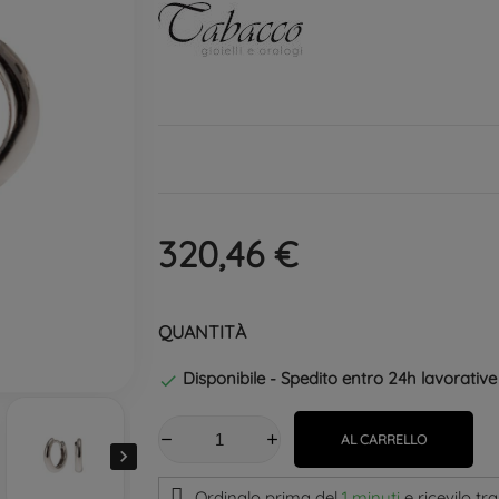
320,46 €
QUANTITÀ
Disponibile - Spedito entro 24h lavorative

AL CARRELLO

Ordinalo prima del
1 minuti
e ricevilo
tra