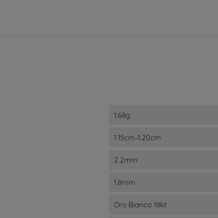
1.68g
1.15cm-1.20cm
2.2mm
1.8mm
Oro Bianco 18kt