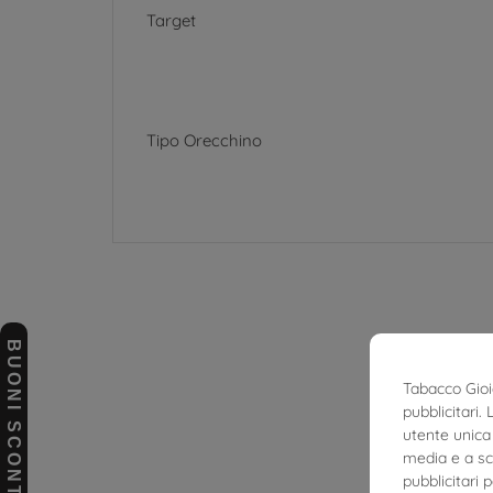
Target
Tipo Orecchino
BUONI SCONTO
Tabacco Gioie
pubblicitari.
utente unica 
media e a sco
pubblicitari 