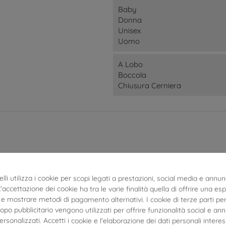
Baby
Donna
Unisex
Uomo
A Lobo
Boccola
Chiusura Cerniera
lli utilizza i cookie per scopi legati a prestazioni, social media e annun
 L'accettazione dei cookie ha tra le varie finalità quella di offrire una es
e mostrare metodi di pagamento alternativi. I cookie di terze parti per
po pubblicitario vengono utilizzati per offrire funzionalità social e an
personalizzati. Accetti i cookie e l'elaborazione dei dati personali interes