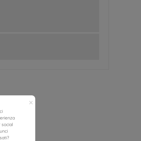
×
ci
perienza
 social
nunci
sati?