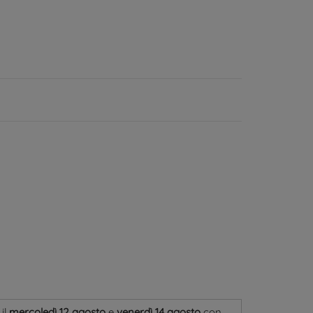
 il
mercoledì 12 agosto
e
venerdì 14 agosto
con