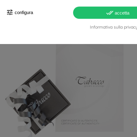
tune
done_all
configura
accetta
Informativa sulla privac