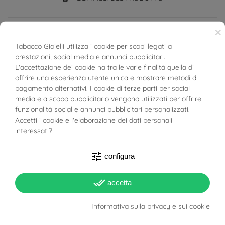
×
POTREBBE PIACERTI...
Tabacco Gioielli utilizza i cookie per scopi legati a
prestazioni, social media e annunci pubblicitari.
BUONI SCONTO
Riferimento
03772065
L'accettazione dei cookie ha tra le varie finalità quella di
offrire una esperienza utente unica e mostrare metodi di
In magazzino
2 Articoli
pagamento alternativi. I cookie di terze parti per social
media e a scopo pubblicitario vengono utilizzati per offrire
SCHEDA TECNICA
funzionalità social e annunci pubblicitari personalizzati.
Accetti i cookie e l'elaborazione dei dati personali
Peso
da 0.35g a 0.5g circa.
interessati?
Lunghezza
0.6cm circa
tune
configura
Spessore
0.5mm
done_all
accetta
Materiale
Oro Bianco 18kt
Informativa sulla privacy e sui cookie
Target
Unisex