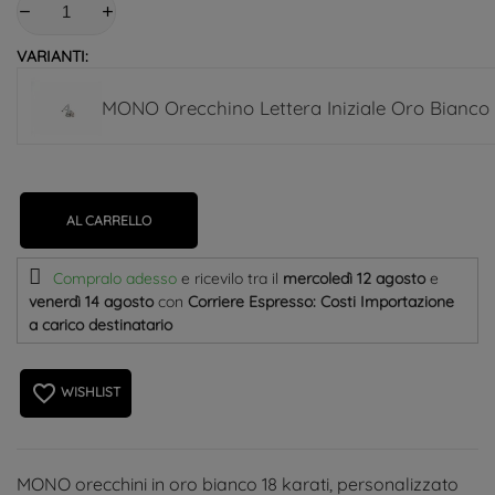
VARIANTI:
MONO Orecchino Lettera Iniziale Oro Bianco 
AL CARRELLO
Compralo adesso
e ricevilo
tra il
mercoledì 12 agosto
e
venerdì 14 agosto
con
Corriere Espresso: Costi Importazione
a carico destinatario
favorite_border
WISHLIST
MONO orecchini in oro bianco 18 karati, personalizzato