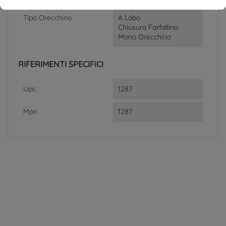
Tipo Orecchino
A Lobo
Chiusura Farfallina
Mono Orecchino
RIFERIMENTI SPECIFICI
Upc
1287
Mpn
1287