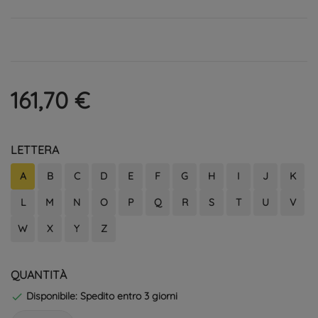
161,70 €
LETTERA
A
B
C
D
E
F
G
H
I
J
K
L
M
N
O
P
Q
R
S
T
U
V
W
X
Y
Z
QUANTITÀ
Disponibile: Spedito entro 3 giorni
