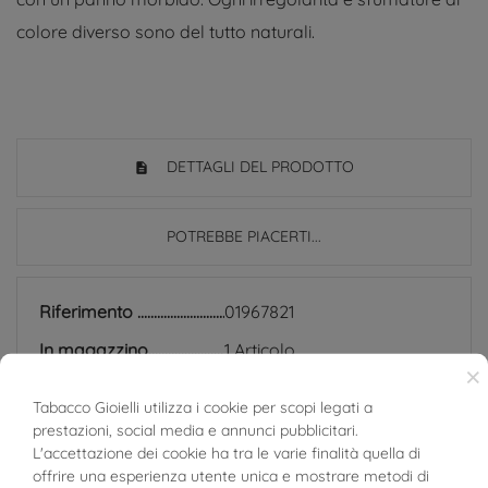
colore diverso sono del tutto naturali.
DETTAGLI DEL PRODOTTO
POTREBBE PIACERTI...
Riferimento
01967821
In magazzino
1 Articolo
×
SCHEDA TECNICA
Tabacco Gioielli utilizza i cookie per scopi legati a
prestazioni, social media e annunci pubblicitari.
Peso
chiusura: 6.65g
L'accettazione dei cookie ha tra le varie finalità quella di
offrire una esperienza utente unica e mostrare metodi di