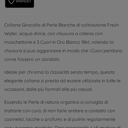
favorite_border
WISHLIST
Collana Girocollo di Perle Bianche di coltivazione Fresh
Water, acqua dolce, con chiusura a catena con
moschettone e 3 Cuori in Oro Bianco 18kt, volendo la
chiusura si può agganciare in modo che i Cuori pendano
come fossero un ciondolo.
Ideale per chi ama la classicità senza tempo, questa
elegante collana si presta ad essere utilizzata in tutte le
occasioni, dalle più formali alle più casual.
Essendo le Perle di natura organica si consiglia di
trattarle con cura, di non farle andare a contatto con
cosmetici, lacche o profumi, e di pulirle regolarmente
con un panno morbido. Ogni irregolarità e sfumature di