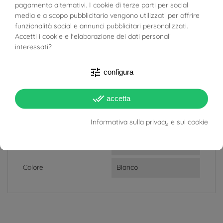
BUONI SCONTO
pagamento alternativi. I cookie di terze parti per social
Lunghezza
chiusura: 9cm
media e a scopo pubblicitario vengono utilizzati per offrire
funzionalità social e annunci pubblicitari personalizzati.
Larghezza
chiusura: 1cm
Accetti i cookie e l'elaborazione dei dati personali
perle: da 6.5mm a 7mm
interessati?
Materiale
Oro Bianco 18kt
Perle acqua dolce
tune
configura
Quantità Pietre
perle: 61
done_all
accetta
Target
Donna
Informativa sulla privacy e sui cookie
Lunghezza Collana
50 cm
Regolabile
Colore
Bianco