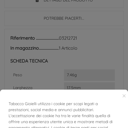
DETTAGLI DEL PRODOTTO
POTREBBE PIACERTI...
Riferimento
03212721
In magazzino
1 Articolo
SCHEDA TECNICA
Peso
7.46g
Larghezza
17.5mm
×
Misura Anello
13
Tabacco Gioielli utilizza i cookie per scopi legati a
prestazioni, social media e annunci pubblicitari.
Materiale
Oro Bianco 18kt, Oro Ro
L'accettazione dei cookie ha tra le varie finalità quella di
sa 18kt
offrire una esperienza utente unica e mostrare metodi di
pagamento alternativi. I cookie di terze parti per social