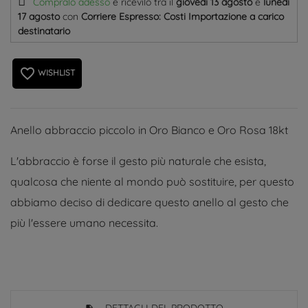
Compralo adesso
e ricevilo
tra il
giovedì 13 agosto
e
lunedì
17 agosto
con
Corriere Espresso: Costi Importazione a carico
destinatario
favorite_border
WISHLIST
Anello abbraccio piccolo in Oro Bianco e Oro Rosa 18kt
L'abbraccio è forse il gesto più naturale che esista,
qualcosa che niente al mondo può sostituire, per questo
abbiamo deciso di dedicare questo anello al gesto che
più l'essere umano necessita.