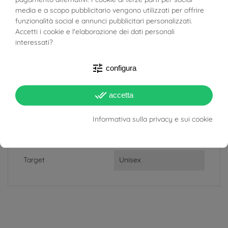
BUONI SCONTO
Target
Unisex
media e a scopo pubblicitario vengono utilizzati per offrire
funzionalità social e annunci pubblicitari personalizzati.
Accetti i cookie e l'elaborazione dei dati personali
RIFERIMENTI SPECIFICI
interessati?
Peso
7.46g
tune
configura
Larghezza
17.5mm
done_all
accetta
Misura Anello
13
Informativa sulla privacy e sui cookie
Materiale
Oro Bianco 18kt, Oro Ro
sa 18kt
Target
Unisex