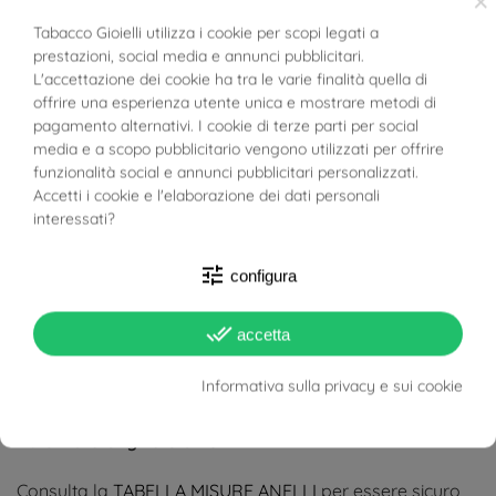
×
Tabacco Gioielli utilizza i cookie per scopi legati a
Tutte le fedi UNOAERRE vengono spedite con certificato
prestazioni, social media e annunci pubblicitari.
BUONI SCONTO
di autenticità
L'accettazione dei cookie ha tra le varie finalità quella di
offrire una esperienza utente unica e mostrare metodi di
Guarda il carattere utilizzato per le incisioni tra le foto
pagamento alternativi. I cookie di terze parti per social
media e a scopo pubblicitario vengono utilizzati per offrire
prodotto
funzionalità social e annunci pubblicitari personalizzati.
Accetti i cookie e l'elaborazione dei dati personali
Spedizione e incisione OMAGGIO
interessati?
Come da disposizioni UNOAERRE è possibile fornire la
tune
configura
scatola ufficiale solo con l'acquisto di una coppia di Fedi.
done_all
accetta
Tabacco Gioielli è lieta di offrire a chi acquista una
singola Fede la confezione regalo con propria scatolina
Informativa sulla privacy e sui cookie
al cui interno troverete comunque il Certificato di
Autenticità originale UNOAERRE.
Consulta la
TABELLA MISURE ANELLI
per essere sicuro