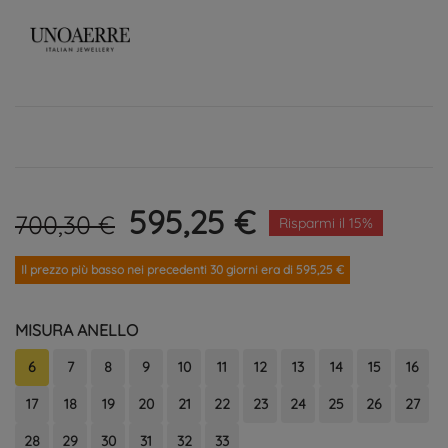
595,25 €
700,30 €
Risparmi il 15%
Il prezzo più basso nei precedenti 30 giorni era di 595,25 €
MISURA ANELLO
6
7
8
9
10
11
12
13
14
15
16
17
18
19
20
21
22
23
24
25
26
27
28
29
30
31
32
33