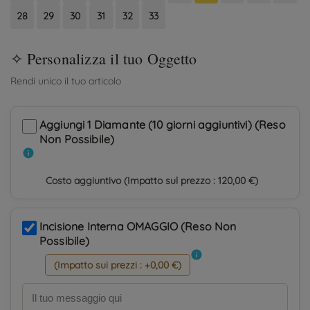
28
29
30
31
32
33
Aggiungi 1 Diamante (10 giorni aggiuntivi) (Reso
Non Possibile)
info
Costo aggiuntivo (Impatto sul prezzo : 120,00 €)
Incisione Interna OMAGGIO (Reso Non
Possibile)
info
(Impatto sui prezzi : +0,00 €)