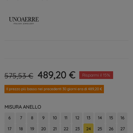
489,20 €
575,53 €
Risparmi il 15%
Il prezzo più basso nei precedenti 30 giorni era di 489,20 €
MISURA ANELLO
6
7
8
9
10
11
12
13
14
15
16
17
18
19
20
21
22
23
24
25
26
27