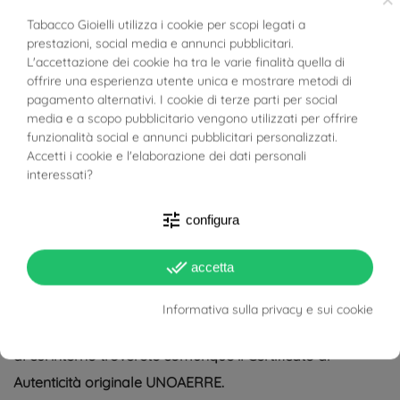
Il prezzo indicato è per singola fede
Tabacco Gioielli utilizza i cookie per scopi legati a
prestazioni, social media e annunci pubblicitari.
BUONI SCONTO
Tutte le fedi UNOAERRE vengono spedite con certificato
L'accettazione dei cookie ha tra le varie finalità quella di
offrire una esperienza utente unica e mostrare metodi di
di autenticità
pagamento alternativi. I cookie di terze parti per social
media e a scopo pubblicitario vengono utilizzati per offrire
Guarda il carattere utilizzato per le incisioni tra le foto
funzionalità social e annunci pubblicitari personalizzati.
prodotto
Accetti i cookie e l'elaborazione dei dati personali
interessati?
Spedizione e incisione OMAGGIO
tune
configura
Come da disposizioni UNOAERRE è possibile fornire la
scatola ufficiale solo con l'acquisto di una coppia di Fedi.
done_all
accetta
Tabacco Gioielli è lieta di offrire a chi acquista una
Informativa sulla privacy e sui cookie
singola Fede la confezione regalo con propria scatolina
al cui interno troverete comunque il Certificato di
Autenticità originale UNOAERRE.