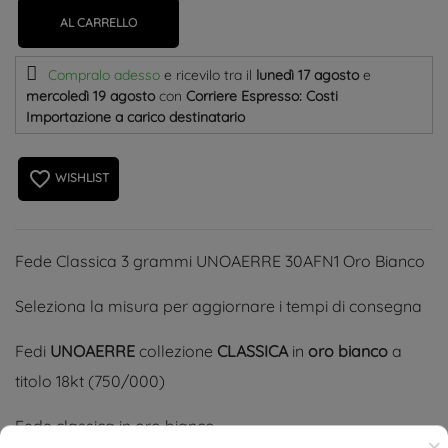
AL CARRELLO
Compralo adesso
e ricevilo
tra il
lunedì 17 agosto
e
mercoledì 19 agosto
con
Corriere Espresso: Costi
Importazione a carico destinatario
favorite_border
WISHLIST
Fede Classica 3 grammi UNOAERRE 30AFN1 Oro Bianco
Seleziona la misura per aggiornare i tempi di consegna
Fedi
UNOAERRE
collezione
CLASSICA
in
oro bianco
a
titolo 18kt (750/000)
Fede classica in oro bianco
×