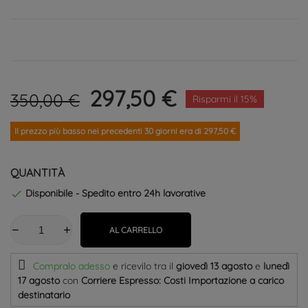
297,50 €
350,00 €
Risparmi il 15%
Il prezzo più basso nei precedenti 30 giorni era di 297,50 €
QUANTITÀ
Disponibile - Spedito entro 24h lavorative

AL CARRELLO
Compralo adesso
e ricevilo
tra il
giovedì 13 agosto
e
lunedì
17 agosto
con
Corriere Espresso: Costi Importazione a carico
destinatario