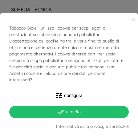
SCHEDA TECNICA
×
Peso
1.13g
Tabacco Gioielli utilizza i cookie per scopi legati a
prestazioni, social media e annunci pubblicitari.
BUONI SCONTO
Totale Carati
Diamanti: 0.026ct
L'accettazione dei cookie ha tra le varie finalità quella di
offrire una esperienza utente unica e mostrare metodi di
Colore Diamante
D
pagamento alternativi. I cookie di terze parti per social
E
media e a scopo pubblicitario vengono utilizzati per offrire
F
funzionalità social e annunci pubblicitari personalizzati.
Accetti i cookie e l'elaborazione dei dati personali
Purezza Diamante
VS1
interessati?
VVS2
tune
configura
Lunghezza
0.54cm
done_all
Larghezza
5.3mm
accetta
Spessore
1.30mm
Informativa sulla privacy e sui cookie