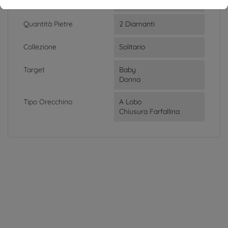
Materiale
Oro Bianco 18kt
Quantità Pietre
2 Diamanti
Collezione
Solitario
Target
Baby
Donna
Tipo Orecchino
A Lobo
Chiusura Farfallina