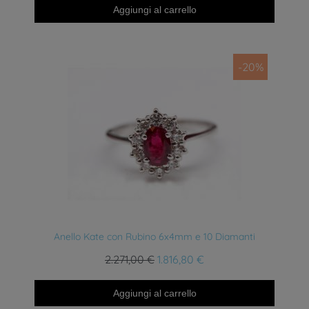
Aggiungi al carrello
-20%
Anteprima
Anello Kate con Rubino 6x4mm e 10 Diamanti
2.271,00 €
1.816,80 €
Aggiungi al carrello