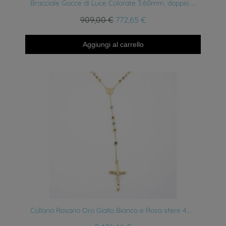
Anteprima
Bracciale Gocce di Luce Colorate 3.60mm, doppio filo oro Bianco
909,00 €
772,65 €
Aggiungi al carrello
Anteprima
Collana Rosario Oro Giallo Bianco e Rosa sfere 4.80 mm