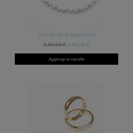
Anteprima
Bracciale Tennis Acquamarina
6.369,00 €
4.458,30 €
Aggiungi al carrello