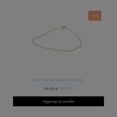
-18%
Anteprima
Bracciale Singapore oro giallo
96,04 €
78,75 €
Aggiungi al carrello