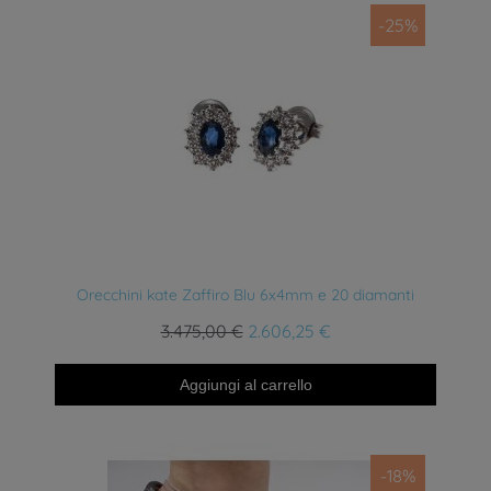
-25%
Anteprima
Orecchini kate Zaffiro Blu 6x4mm e 20 diamanti
3.475,00 €
2.606,25 €
Aggiungi al carrello
-18%