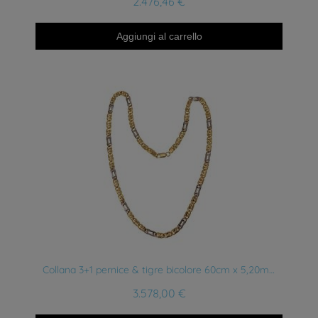
2.476,46 €
Aggiungi al carrello
Anteprima
Collana 3+1 pernice & tigre bicolore 60cm x 5,20mm
3.578,00 €