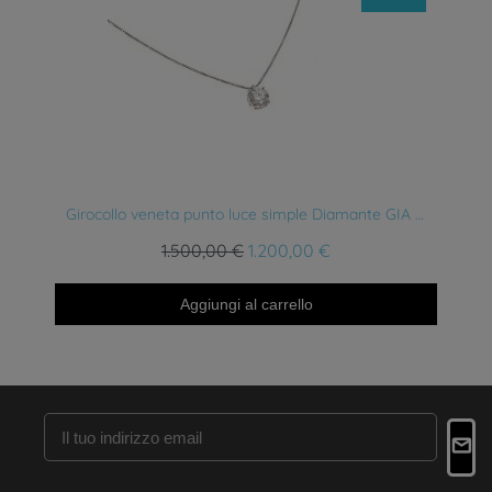
Anteprima
Girocollo veneta punto luce simple Diamante GIA E VVS1 0.31ct
1.500,00 €
1.200,00 €
Aggiungi al carrello