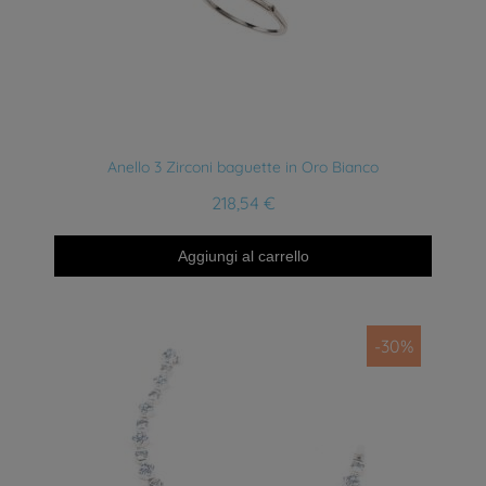
Anteprima
Anello 3 Zirconi baguette in Oro Bianco
218,54 €
Aggiungi al carrello
-30%