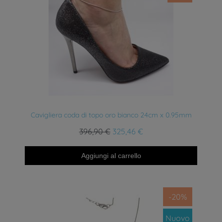
Anteprima
Cavigliera coda di topo oro bianco 24cm x 0.95mm
396,90 €
325,46 €
Aggiungi al carrello
-20%
Nuovo