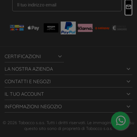

CERTIFICAZIONI

LA NOSTRA AZIENDA

CONTATTI E NEGOZI

IL TUO ACCOUNT

INFORMAZIONI NEGOZIO
© 2026 Tabacco s.a.s. Tutti i diritti riservati. Le immagini presenti su
questo sito sono di proprietà di Tabacco s.a.s.