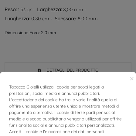
Peso:
1,53 gr -
Larghezza:
8,00 mm -
Lunghezza:
0,80 cm -
Spessore:
8,00 mm
Dimensione Foro: 2.0 mm
DETTAGLI DEL PRODOTTO
×
Tabacco Gioielli utilizza i cookie per scopi legati a
Riferimento
02671499
prestazioni, social media e annunci pubblicitari.
BUONI SCONTO
L'accettazione dei cookie ha tra le varie finalità quella di
In magazzino
1 Articolo
offrire una esperienza utente unica e mostrare metodi di
pagamento alternativi. I cookie di terze parti per social
SCHEDA TECNICA
media e a scopo pubblicitario vengono utilizzati per offrire
funzionalità social e annunci pubblicitari personalizzati.
Peso
1.53 g
Accetti i cookie e l'elaborazione dei dati personali