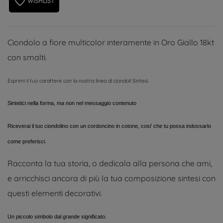
favorite_border
WISHLIST
Ciondolo a fiore multicolor interamente in Oro Giallo 18kt
con smalti.
Esprimi il tuo carattere con la nostra linea di ciondoli Sintesi.
Sintetici nella forma, ma non nel messaggio contenuto
Riceverai il tuo ciondolino con un cordoncino in cotone, cosi' che tu possa indossarlo
come preferisci.
Racconta la tua storia, o dedicala alla persona che ami,
e arricchisci ancora di più la tua composizione sintesi con
questi elementi decorativi.
Un piccolo simbolo dal grande significato.