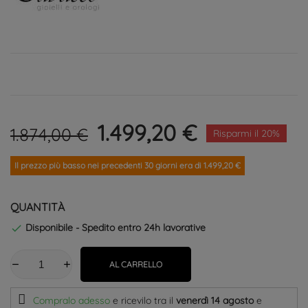
1.499,20 €
1.874,00 €
Risparmi il 20%
Il prezzo più basso nei precedenti 30 giorni era di 1.499,20 €
QUANTITÀ
Disponibile - Spedito entro 24h lavorative

AL CARRELLO
Compralo adesso
e ricevilo
tra il
venerdì 14 agosto
e