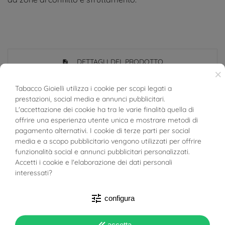
DETTAGLI DEL PRODOTTO
×
Tabacco Gioielli utilizza i cookie per scopi legati a
POTREBBE PIACERTI...
prestazioni, social media e annunci pubblicitari.
BUONI SCONTO
L'accettazione dei cookie ha tra le varie finalità quella di
offrire una esperienza utente unica e mostrare metodi di
Riferimento
03395981
pagamento alternativi. I cookie di terze parti per social
media e a scopo pubblicitario vengono utilizzati per offrire
In magazzino
1 Articolo
funzionalità social e annunci pubblicitari personalizzati.
Accetti i cookie e l'elaborazione dei dati personali
SCHEDA TECNICA
interessati?
Peso
5.1g
tune
configura
Totale Carati
Ametista: 3.958ct