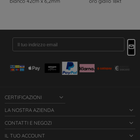
bianco 42cm x 6,2mm
oro giallo 18kt

CERTIFICAZIONI

LA NOSTRA AZIENDA

CONTATTI E NEGOZI

IL TUO ACCOUNT