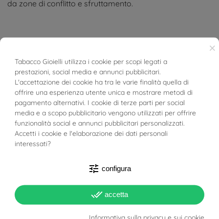
da zone di conflitto e sfruttamento.
×
Tabacco Gioielli utilizza i cookie per scopi legati a
DETTAGLI DEL PRODOTTO
prestazioni, social media e annunci pubblicitari.
BUONI SCONTO
L'accettazione dei cookie ha tra le varie finalità quella di
offrire una esperienza utente unica e mostrare metodi di
POTREBBE PIACERTI...
pagamento alternativi. I cookie di terze parti per social
media e a scopo pubblicitario vengono utilizzati per offrire
funzionalità social e annunci pubblicitari personalizzati.
Riferimento
20077242
Accetti i cookie e l'elaborazione dei dati personali
interessati?
In magazzino
1 Articolo
tune
SCHEDA TECNICA
configura
Peso
8g
done_all
accetta
Totale Carati
3 Diamanti su attacco: 0.
Informativa sulla privacy e sui cookie