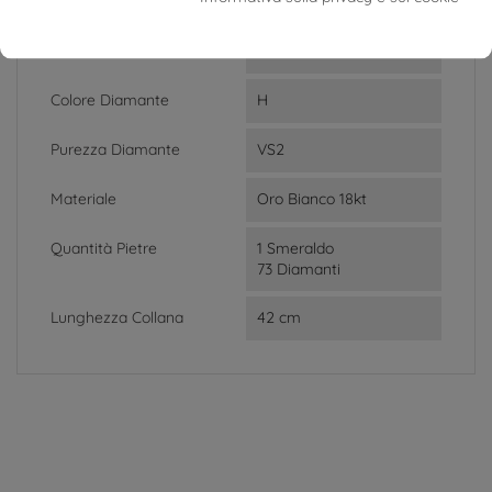
033ct
Pavé Diamanti: 1.135ct
Smeraldo: 0.986ct
Colore Diamante
H
Purezza Diamante
VS2
Materiale
Oro Bianco 18kt
Quantità Pietre
1 Smeraldo
73 Diamanti
Lunghezza Collana
42 cm