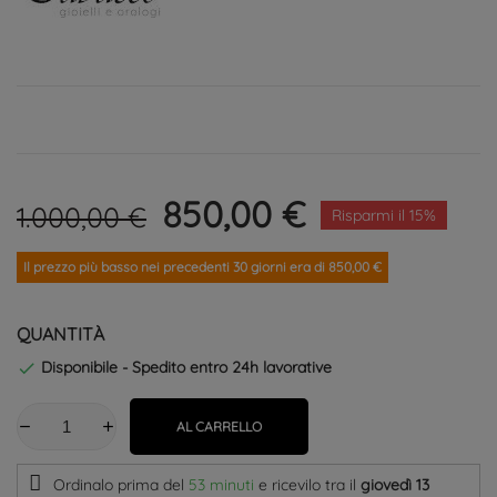
850,00 €
1.000,00 €
Risparmi il 15%
Il prezzo più basso nei precedenti 30 giorni era di 850,00 €
QUANTITÀ
Disponibile - Spedito entro 24h lavorative

AL CARRELLO
Ordinalo prima del
53 minuti
e ricevilo
tra il
giovedì 13