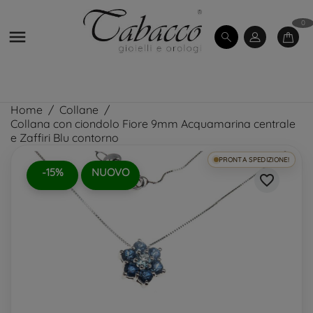
0

Home
Collane
Collana con ciondolo Fiore 9mm Acquamarina centrale
e Zaffiri Blu contorno
PRONTA SPEDIZIONE!
-15%
NUOVO
favorite_border