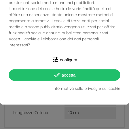
prestazioni, social media e annunci pubblicitari.
BUONI SCONTO
L'accettazione dei cookie ha tra le varie finalità quella di
Peso
2.25g
offrire una esperienza utente unica e mostrare metodi di
pagamento alternativi. I cookie di terze parti per social
Totale Carati
Acquamarina: 0.12ct
media e a scopo pubblicitario vengono utilizzati per offrire
Zaffiri Blu: 0.70ct
funzionalità social e annunci pubblicitari personalizzati.
Accetti i cookie e l'elaborazione dei dati personali
Larghezza
Ciondolo: 9mm
interessati?
Spessore
Catena: 0.5mm
tune
configura
Materiale
Oro Bianco 18kt
done_all
accetta
Quantità Pietre
1 Acquamarina
6 Zaffiri Blu
Informativa sulla privacy e sui cookie
Target
Donna
Lunghezza Collana
40 cm