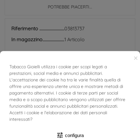
POTREBBE PIACERTI...
Riferimento
03813737
In magazzino
1 Articolo
SCHEDA TECNICA
×
Tabacco Gioielli utilizza i cookie per scopi legati a
Peso
7.33g
prestazioni, social media e annunci pubblicitari.
BUONI SCONTO
L'accettazione dei cookie ha tra le varie finalità quella di
Larghezza
3.50 mm
offrire una esperienza utente unica e mostrare metodi di
pagamento alternativi. I cookie di terze parti per social
Spessore
0.7mm
media e a scopo pubblicitario vengono utilizzati per offrire
funzionalità social e annunci pubblicitari personalizzati.
Materiale
Oro Giallo 18kt
Accetti i cookie e l'elaborazione dei dati personali
interessati?
Target
Unisex
Uomo
tune
configura