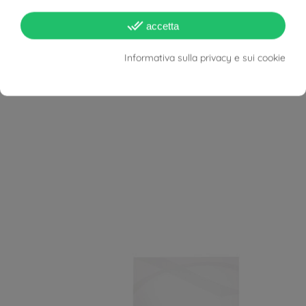
Lunghezza Collana
60 cm
done_all
accetta
Informativa sulla privacy e sui cookie