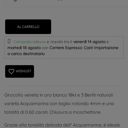
AL CARRELLO
Compralo adesso
e ricevilo
tra il
venerdì 14 agosto
e
martedì 18 agosto
con
Corriere Espresso: Costi Importazione
a carico destinatario
favorite_border
WISHLIST
Girocollo veneta in oro bianco 18kt e 3 Berilli naturali
varietà Acquamarina con taglio rotondo 4mm e una
totalità di 0.60 carati. Chiusura a moschettone.
Grazie alla tonalità delicata dell' Acquamarina, è ideale