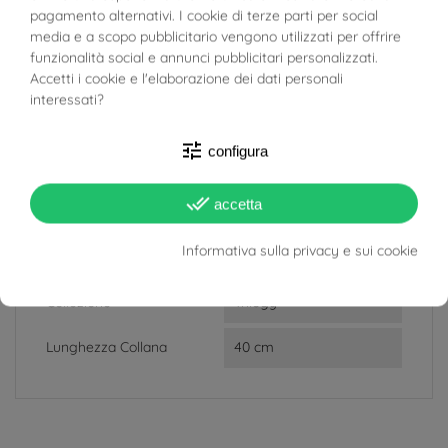
BUONI SCONTO
SCHEDA TECNICA
pagamento alternativi. I cookie di terze parti per social
media e a scopo pubblicitario vengono utilizzati per offrire
funzionalità social e annunci pubblicitari personalizzati.
Peso
2.70g
Accetti i cookie e l'elaborazione dei dati personali
interessati?
Totale Carati
0.60ct
tune
Lunghezza
Ciondolo: 1.25cm
configura
Larghezza
Catena: 0.7mm
done_all
accetta
Ciondolo: 4.7mm
Informativa sulla privacy e sui cookie
Quantità Pietre
3 Acquamarine
Collezione
Trilogy
Lunghezza Collana
40 cm