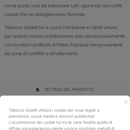
come punto luce da indossare tutti i giorni sia con outfit
casual che un abbigliamento formale.
Tabacco Gioielli ha a cuore l'ambiente e i diritti umani,
per questo motivo collaboriamo solo ed esclusivamente
con fornitori certificati di Pietre Preziose non provenienti
da zone di conflitto e sfruttamento.
DETTAGLI DEL PRODOTTO
×
Riferimento
03925515
Tabacco Gioielli utilizza i cookie per scopi legati a
prestazioni, social media e annunci pubblicitari.
In magazzino
2 Articoli
L'accettazione dei cookie ha tra le varie finalità quella di
offrire una esperienza utente unica e mostrare metodi di