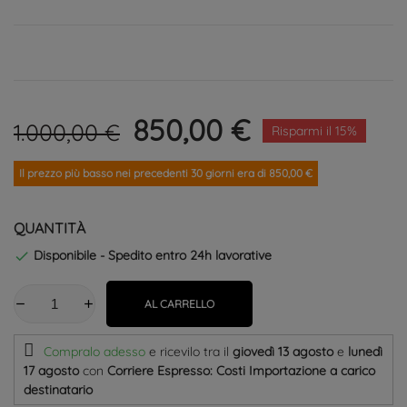
850,00 €
1.000,00 €
Risparmi il 15%
Il prezzo più basso nei precedenti 30 giorni era di 850,00 €
QUANTITÀ
Disponibile - Spedito entro 24h lavorative

AL CARRELLO
Compralo adesso
e ricevilo
tra il
giovedì 13 agosto
e
lunedì
17 agosto
con
Corriere Espresso: Costi Importazione a carico
destinatario