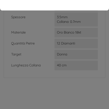
Larghezza
10.5mm
Spessore
3.5mm
Collana: 0.7mm
Materiale
Oro Bianco 18kt
Quantità Pietre
12 Diamanti
Target
Donna
Lunghezza Collana
40 cm