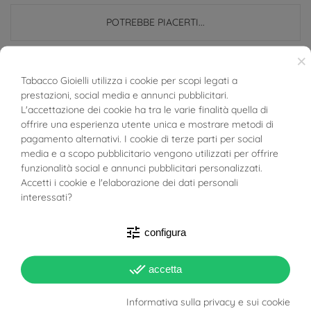
POTREBBE PIACERTI...
×
Riferimento
03604144
Tabacco Gioielli utilizza i cookie per scopi legati a
In magazzino
1 Articolo
prestazioni, social media e annunci pubblicitari.
BUONI SCONTO
L'accettazione dei cookie ha tra le varie finalità quella di
offrire una esperienza utente unica e mostrare metodi di
SCHEDA TECNICA
pagamento alternativi. I cookie di terze parti per social
media e a scopo pubblicitario vengono utilizzati per offrire
Peso
2.35g
funzionalità social e annunci pubblicitari personalizzati.
Accetti i cookie e l'elaborazione dei dati personali
Totale Carati
Diamanti: 0.248ct
interessati?
Colore Diamante
E
tune
configura
F
Purezza Diamante
VS2
done_all
accetta
Lunghezza
1.2cm
Informativa sulla privacy e sui cookie