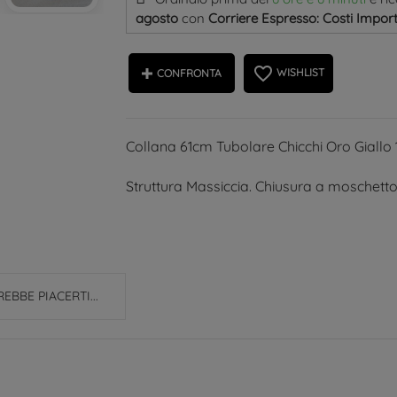
agosto
con
Corriere Espresso: Costi Import
favorite_border
WISHLIST
CONFRONTA
Collana 61cm Tubolare Chicchi Oro Giallo 1
Struttura Massiccia. Chiusura a moschetto
EBBE PIACERTI...