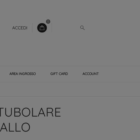
0
ACCEDI
AREA INGROSSO
GIFT CARD
ACCOUNT
 TUBOLARE
IALLO