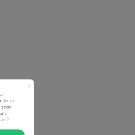
×
ci
perienza
 social
nunci
sati?