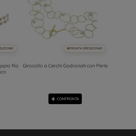
DIZIONE!
PRONTA SPEDIZIONE!
ppio filo
Girocollo a Cerchi Godronati con Perle
Collana 
nco
CONFRONTA