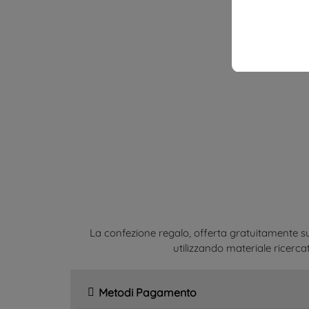
La confezione regalo, offerta gratuitamente su
utilizzando materiale ricercat
Metodi Pagamento