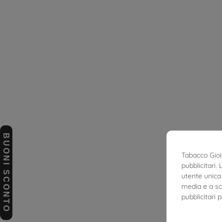
BUONI SCONTO
Tabacco Gioie
pubblicitari.
utente unica 
media e a sco
pubblicitari 