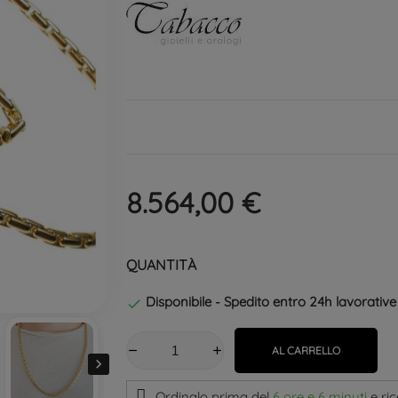
8.564,00 €
QUANTITÀ
Disponibile - Spedito entro 24h lavorative

AL CARRELLO

Ordinalo prima del
6 ore e 6 minuti
e ri