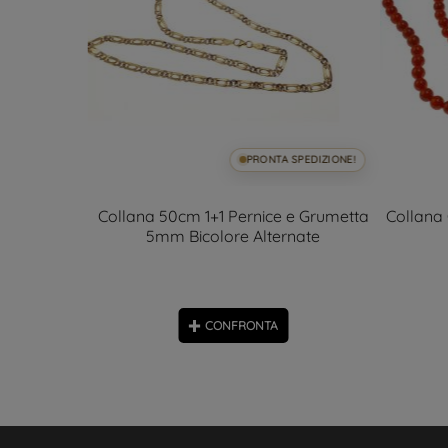
SPEDIZIONE!
PRONTA SPEDIZIONE!
 con veneta
Collana 50cm 1+1 Pernice e Grumetta
Collana 
.30mm
5mm Bicolore Alternate
CONFRONTA