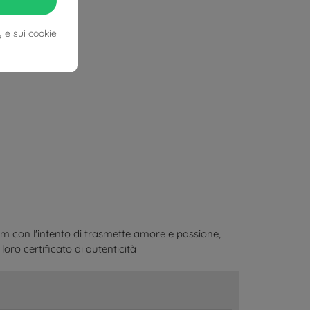
y e sui cookie
am con l'intento di trasmette amore e passione,
loro certificato di autenticità