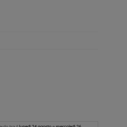
cevilo
tra il
lunedì 24 agosto
e
mercoledì 26