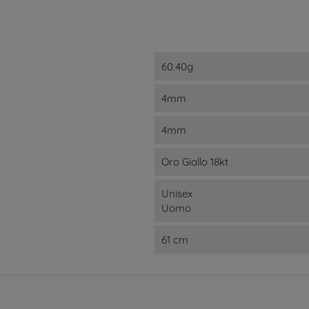
60.40g
4mm
4mm
Oro Giallo 18kt
Unisex
Uomo
61 cm