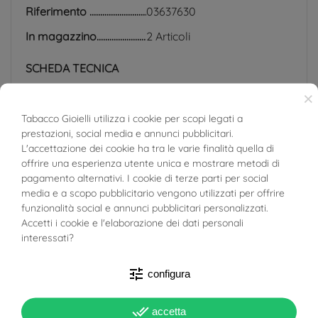
Riferimento
03637630
In magazzino
2 Articoli
SCHEDA TECNICA
×
Peso
3.18g
Tabacco Gioielli utilizza i cookie per scopi legati a
prestazioni, social media e annunci pubblicitari.
Larghezza
1.40mm
BUONI SCONTO
L'accettazione dei cookie ha tra le varie finalità quella di
offrire una esperienza utente unica e mostrare metodi di
Spessore
1.40mm
pagamento alternativi. I cookie di terze parti per social
media e a scopo pubblicitario vengono utilizzati per offrire
Materiale
Oro Rosa 18kt
funzionalità social e annunci pubblicitari personalizzati.
Accetti i cookie e l'elaborazione dei dati personali
Target
Donna
interessati?
Lunghezza Collana
45 cm
tune
configura
done_all
accetta