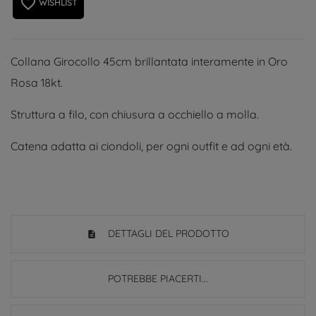
favorite_border
WISHLIST
Collana Girocollo 45cm brillantata interamente in Oro
Rosa 18kt.
Struttura a filo, con chiusura a occhiello a molla.
Catena adatta ai ciondoli, per ogni outfit e ad ogni età.
DETTAGLI DEL PRODOTTO
POTREBBE PIACERTI...