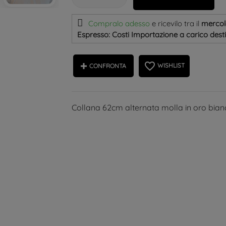
Compralo adesso
e ricevilo
tra il
mercol
Espresso: Costi Importazione a carico dest
favorite_border
WISHLIST
CONFRONTA
Collana 62cm alternata molla in oro bianco