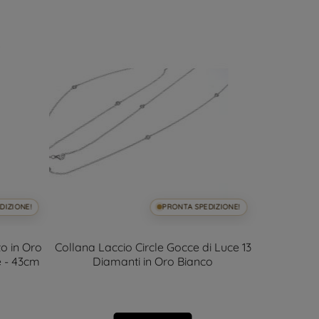
DIZIONE!
PRONTA SPEDIZIONE!
to in Oro
Collana Laccio Circle Gocce di Luce 13
Colla
e - 43cm
Diamanti in Oro Bianco