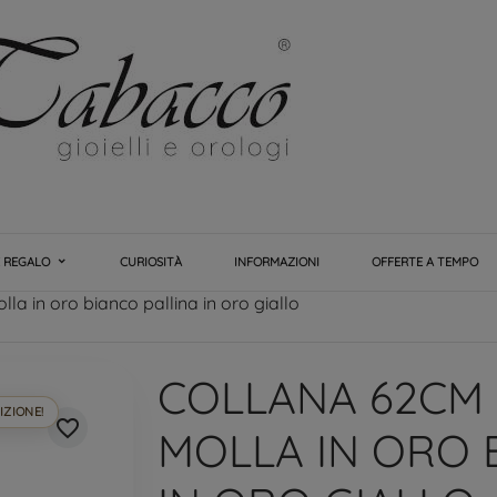
E REGALO
CURIOSITÀ
INFORMAZIONI
OFFERTE A TEMPO
la in oro bianco pallina in oro giallo
COLLANA 62CM
IZIONE!
favorite_border
MOLLA IN ORO 