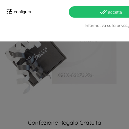
tune
done_all
configura
accetta
Informativa sulla privac
Confezione Regalo Gratuita