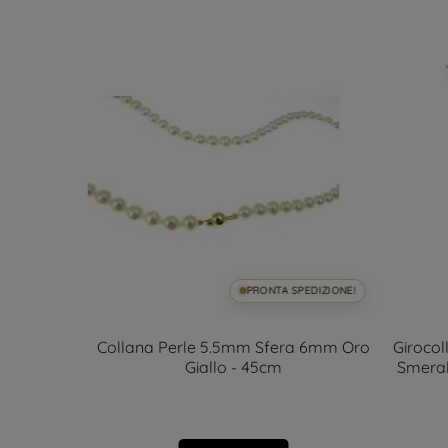
SPEDIZIONE!
PRONTA SPEDIZIONE!
m 42cm
Collana Perle 5.5mm Sfera 6mm Oro
Giroco
Giallo - 45cm
Smeral