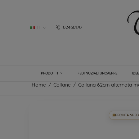
IT
02460170

PRODOTTI
FEDI NUZIALI UNOAERRE
IDE
Home
Collane
Collana 62cm alternata mol
PRONTA SPED