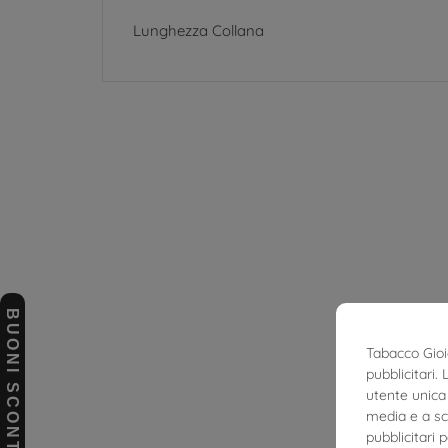
Lunghezza Collana
BUONI SCONTO
Tabacco Gioie
pubblicitari.
utente unica 
media e a sco
pubblicitari 