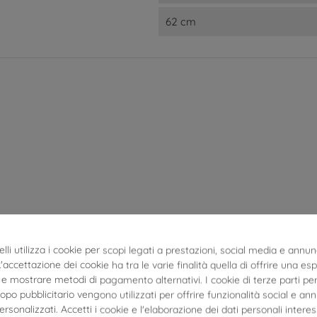
62 cm
lli utilizza i cookie per scopi legati a prestazioni, social media e annun
 L'accettazione dei cookie ha tra le varie finalità quella di offrire una es
e mostrare metodi di pagamento alternativi. I cookie di terze parti per
po pubblicitario vengono utilizzati per offrire funzionalità social e an
personalizzati. Accetti i cookie e l'elaborazione dei dati personali interes