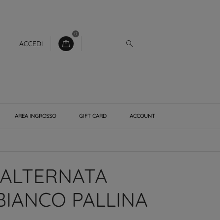
0
ACCEDI
AREA INGROSSO
GIFT CARD
ACCOUNT
 ALTERNATA
BIANCO PALLINA