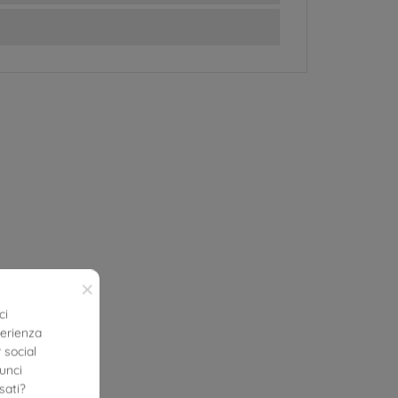
×
ci
perienza
 social
nunci
sati?