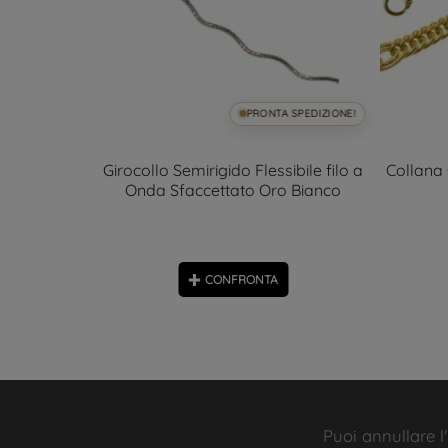
SPEDIZIONE!
PRONTA SPEDIZIONE!
a 50cm x
Girocollo Semirigido Flessibile filo a
Collana
co
Onda Sfaccettato Oro Bianco
CONFRONTA
Puoi annullare l'