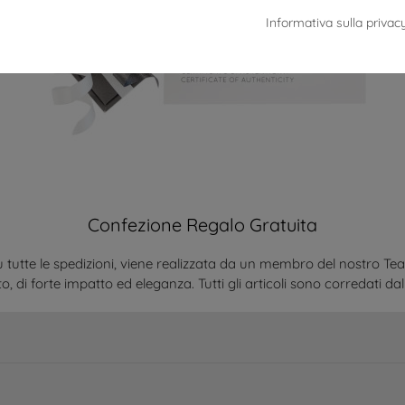
Informativa sulla privac
Confezione Regalo Gratuita
 tutte le spedizioni, viene realizzata da un membro del nostro Te
o, di forte impatto ed eleganza. Tutti gli articoli sono corredati dal 