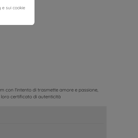
y e sui cookie
am con l'intento di trasmette amore e passione,
loro certificato di autenticità