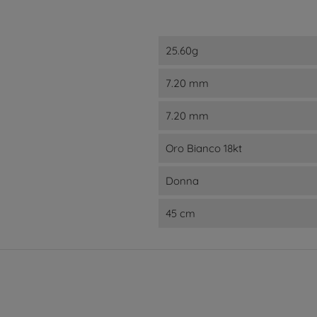
25.60g
7.20 mm
7.20 mm
Oro Bianco 18kt
Donna
45 cm