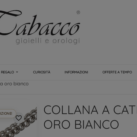
E REGALO
CURIOSITÀ
INFORMAZIONI
OFFERTE A TEMPO
ta oro bianco
COLLANA A CAT
IZIONE!
favorite_border
ORO BIANCO