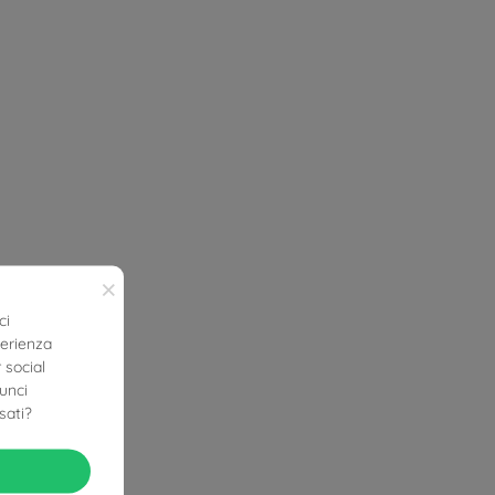
×
ci
perienza
 social
nunci
sati?