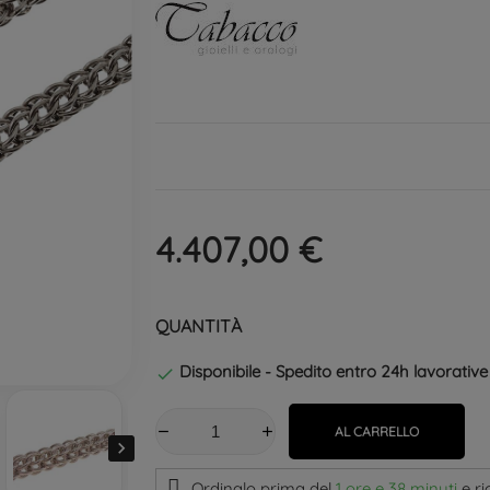
4.407,00 €
QUANTITÀ
Disponibile - Spedito entro 24h lavorative

AL CARRELLO

Ordinalo prima del
1 ore e 38 minuti
e ri