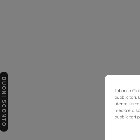
BUONI SCONTO
Tabacco Gioie
pubblicitari.
utente unica 
media e a sco
pubblicitari 