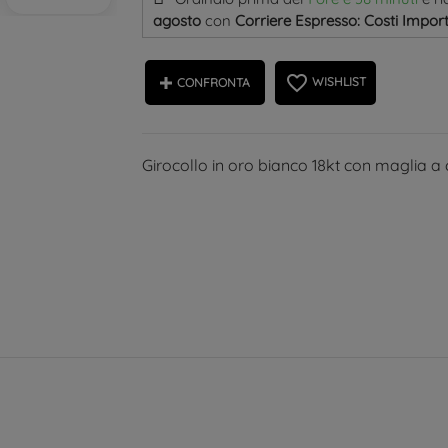
agosto
con
Corriere Espresso: Costi Import
favorite_border
WISHLIST
CONFRONTA
Girocollo in oro bianco 18kt con maglia a 