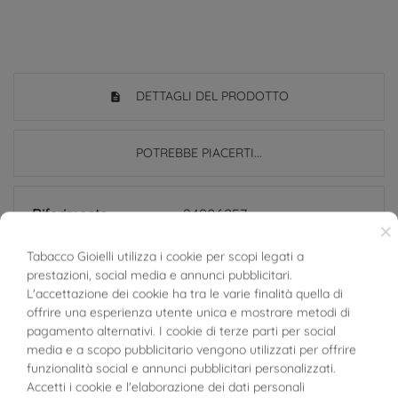
DETTAGLI DEL PRODOTTO
POTREBBE PIACERTI...
Riferimento
94906257
×
In magazzino
1 Articolo
Tabacco Gioielli utilizza i cookie per scopi legati a
prestazioni, social media e annunci pubblicitari.
BUONI SCONTO
SCHEDA TECNICA
L'accettazione dei cookie ha tra le varie finalità quella di
offrire una esperienza utente unica e mostrare metodi di
Peso
42.40 g
pagamento alternativi. I cookie di terze parti per social
media e a scopo pubblicitario vengono utilizzati per offrire
funzionalità social e annunci pubblicitari personalizzati.
Larghezza
12.00 mm
Accetti i cookie e l'elaborazione dei dati personali