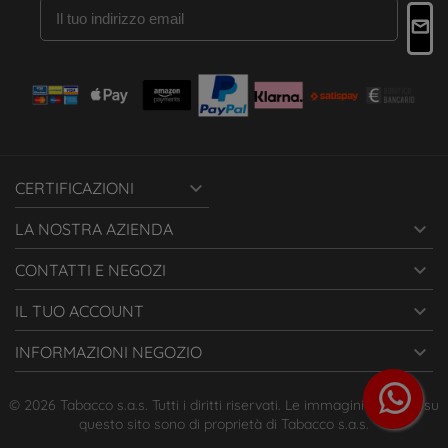

CERTIFICAZIONI

LA NOSTRA AZIENDA

CONTATTI E NEGOZI

IL TUO ACCOUNT

INFORMAZIONI NEGOZIO
© 2026 Tabacco s.a.s. Tutti i diritti riservati. Le immagini presenti su
questo sito sono di proprietà di Tabacco s.a.s.