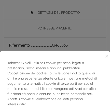
DETTAGLI DEL PRODOTTO
POTREBBE PIACERTI...
Riferimento
03465363
In magazzino
4 Articoli
×
Tabacco Gioielli utilizza i cookie per scopi legati a
SCHEDA TECNICA
prestazioni, social media e annunci pubblicitari.
BUONI SCONTO
L'accettazione dei cookie ha tra le varie finalità quella di
Peso
1.15g
offrire una esperienza utente unica e mostrare metodi di
pagamento alternativi. I cookie di terze parti per social
Larghezza
1.7mm
media e a scopo pubblicitario vengono utilizzati per offrire
funzionalità social e annunci pubblicitari personalizzati.
Accetti i cookie e l'elaborazione dei dati personali
Materiale
Oro Bianco 18kt
interessati?
Target
Baby