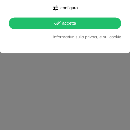
Donna
tune
configura
Unisex
Uomo
done_all
accetta
Lunghezza Collana
50 cm
Informativa sulla privacy e sui cookie