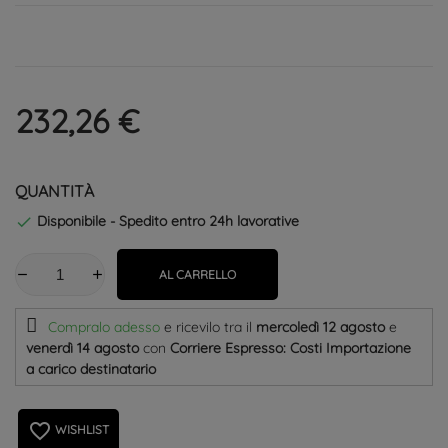
232,26 €
QUANTITÀ
Disponibile - Spedito entro 24h lavorative

AL CARRELLO
Compralo adesso
e ricevilo
tra il
mercoledì 12 agosto
e
venerdì 14 agosto
con
Corriere Espresso: Costi Importazione
a carico destinatario
favorite_border
WISHLIST