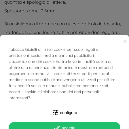
quantità e tipologia di lettere.
Spessore Nome: 0,5mm
Sconsigliamo di dormire con questo articolo indossato,
trattandosi di una lastra sottile potrebbe danneggiarsi.
×
Tabacco Gioielli utilizza i cookie per scopi legati a
prestazioni, social media e annunci pubblicitari.
BUONI SCONTO
L'accettazione dei cookie ha tra le varie finalità quella di
offrire una esperienza utente unica e mostrare metodi di
DETTAGLI DEL PRODOTTO
pagamento alternativi. I cookie di terze parti per social
media e a scopo pubblicitario vengono utilizzati per offrire
funzionalità social e annunci pubblicitari personalizzati.
POTREBBE PIACERTI...
Accetti i cookie e l'elaborazione dei dati personali
interessati?
Riferimento
102OB
tune
configura
In magazzino
998 Articoli
done_all
accetta