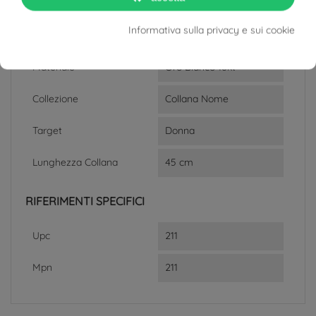
SCHEDA TECNICA
Informativa sulla privacy e sui cookie
Peso
Circa 1.7g
Materiale
Oro Bianco 18kt
Collezione
Collana Nome
Target
Donna
Lunghezza Collana
45 cm
RIFERIMENTI SPECIFICI
Upc
211
Mpn
211