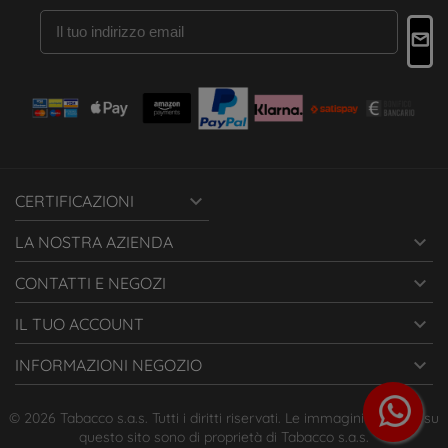

CERTIFICAZIONI

LA NOSTRA AZIENDA

CONTATTI E NEGOZI

IL TUO ACCOUNT

INFORMAZIONI NEGOZIO
© 2026 Tabacco s.a.s. Tutti i diritti riservati. Le immagini presenti su
questo sito sono di proprietà di Tabacco s.a.s.