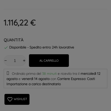
1.116,22 €
QUANTITÀ
Disponibile - Spedito entro 24h lavorative

AL CARRELLO
Ordinalo prima del
38 minuti
e ricevilo
tra il
mercoledì 12
agosto
e
venerdì 14 agosto
con
Corriere Espresso: Costi
Importazione a carico destinatario
favorite_border
WISHLIST