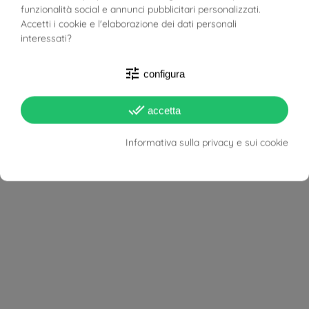
funzionalità social e annunci pubblicitari personalizzati.
Spessore
1.90 mm
Accetti i cookie e l'elaborazione dei dati personali
interessati?
Materiale
Oro Giallo 18kt
tune
Target
Donna
configura
Unisex
Uomo
done_all
accetta
Lunghezza Bracciale
21 cm
Informativa sulla privacy e sui cookie