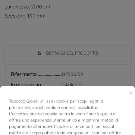
Lunghezza: 21,00 cm
Spessore: 1,90 mm
DETTAGLI DEL PRODOTTO
Riferimento
02561059
In magazzino
1 Articolo
×
SCHEDA TECNICA
Tabacco Gioielli utilizza i cookie per scopi legati a
prestazioni, social media e annunci pubblicitari.
BUONI SCONTO
Peso
6.30 g
L'accettazione dei cookie ha tra le varie finalità quella di
offrire una esperienza utente unica e mostrare metodi di
pagamento alternativi. I cookie di terze parti per social
Larghezza
9.00 mm
media e a scopo pubblicitario vengono utilizzati per offrire