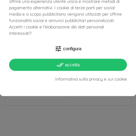
BUONI SCONTO
offrire una esperienza utente unica e mostrare metodi di
Lunghezza
1.2cm
pagamento alternativi. I cookie di terze parti per social
media e a scopo pubblicitario vengono utilizzati per offrire
Larghezza
diametro: 1cm
funzionalità social e annunci pubblicitari personalizzati.
Accetti i cookie e l'elaborazione dei dati personali
Spessore
1.90mm
interessati?
Materiale
Oro Bianco 18kt
tune
configura
Quantità Pietre
22
done_all
accetta
Target
Donna
Informativa sulla privacy e sui cookie
Tipo Orecchino
Boccola
Chiusura Cerniera