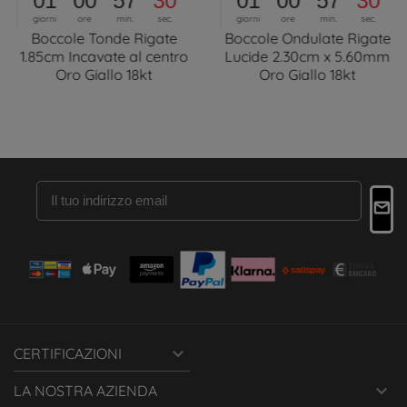
01
00
57
30
01
00
57
30
giorni
ore
min.
sec.
giorni
ore
min.
sec.
Boccole Tonde Rigate
Boccole Ondulate Rigate
1.85cm Incavate al centro
Lucide 2.30cm x 5.60mm
Oro Giallo 18kt
Oro Giallo 18kt

CERTIFICAZIONI

LA NOSTRA AZIENDA