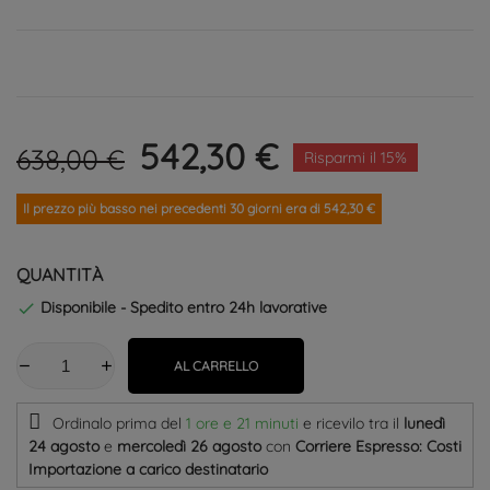
542,30 €
638,00 €
Risparmi il 15%
Il prezzo più basso nei precedenti 30 giorni era di 542,30 €
QUANTITÀ
Disponibile - Spedito entro 24h lavorative

AL CARRELLO
Ordinalo prima del
1 ore e 21 minuti
e ricevilo
tra il
lunedì
24 agosto
e
mercoledì 26 agosto
con
Corriere Espresso: Costi
Importazione a carico destinatario