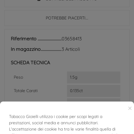
POTREBBE PIACERTI...
Riferimento
03658413
In magazzino
3 Articoli
SCHEDA TECNICA
Peso
1.5g
Totale Carati
0.135ct
Colore Diamante
E
×
F
Tabacco Gioielli utilizza i cookie per scopi legati a
prestazioni, social media e annunci pubblicitari.
Purezza Diamante
VVS2
L'accettazione dei cookie ha tra le varie finalità quella di