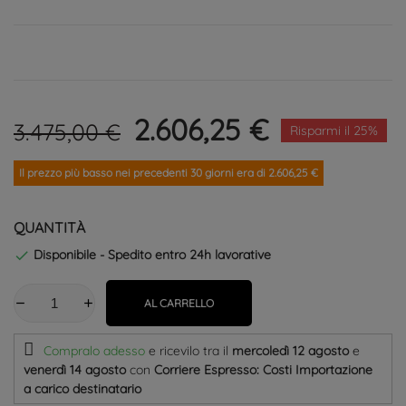
2.606,25 €
3.475,00 €
Risparmi il 25%
Il prezzo più basso nei precedenti 30 giorni era di 2.606,25 €
QUANTITÀ
Disponibile - Spedito entro 24h lavorative

AL CARRELLO
Compralo adesso
e ricevilo
tra il
mercoledì 12 agosto
e
venerdì 14 agosto
con
Corriere Espresso: Costi Importazione
a carico destinatario