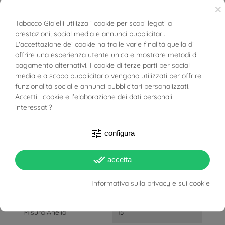
×
SCHEDA TECNICA
Tabacco Gioielli utilizza i cookie per scopi legati a
prestazioni, social media e annunci pubblicitari.
BUONI SCONTO
Peso
6.19g
L'accettazione dei cookie ha tra le varie finalità quella di
offrire una esperienza utente unica e mostrare metodi di
Totale Carati
Diamanti: 0.973ct
pagamento alternativi. I cookie di terze parti per social
Rubini: 0.240t
media e a scopo pubblicitario vengono utilizzati per offrire
funzionalità social e annunci pubblicitari personalizzati.
Colore Diamante
E
Accetti i cookie e l'elaborazione dei dati personali
F
interessati?
G
tune
configura
Purezza Diamante
VVS1
VVS2
done_all
accetta
Larghezza
17mm - 2.50mm
Informativa sulla privacy e sui cookie
Spessore
6.30mm
Misura Anello
13