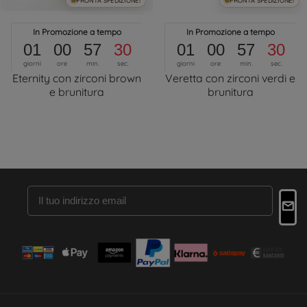
PRONTA SPEDIZIONE!
PRONTA SPEDIZIONE!
In Promozione a tempo
In Promozione a tempo
01
00
57
30
01
00
57
30
giorni
ore
min.
sec.
giorni
ore
min.
sec.
Eternity con zirconi brown
Veretta con zirconi verdi e
e brunitura
brunitura