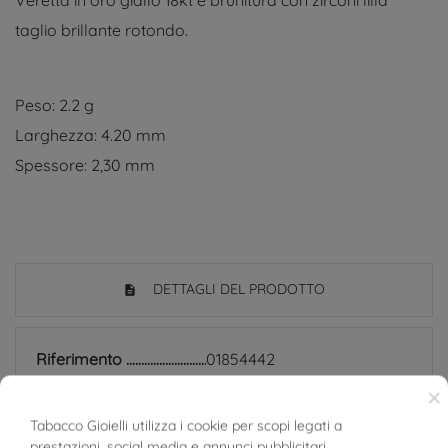
taglio brillante rotondo.
Peso: 2.2 g
Larghezza: 4.20 mm
Spessore: 2,30 mm
DETTAGLI DEL PRODOTTO
Riferimento
01854442
×
In magazzino
1 Articoli
Tabacco Gioielli utilizza i cookie per scopi legati a
SCHEDA TECNICA
prestazioni, social media e annunci pubblicitari.