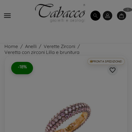
0

Home
Anelli
Verette Zirconi
Veretta con zirconi Lilla e brunitura
PRONTA SPEDIZIONE!
-18%
favorite_border