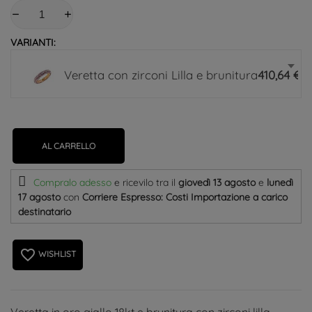
VARIANTI:
Veretta con zirconi Lilla e brunitura
410,64 €
AL CARRELLO
Compralo adesso
e ricevilo
tra il
giovedì 13 agosto
e
lunedì
17 agosto
con
Corriere Espresso: Costi Importazione a carico
destinatario
favorite_border
WISHLIST
Veretta in oro giallo 18kt e brunitura con zirconi lilla