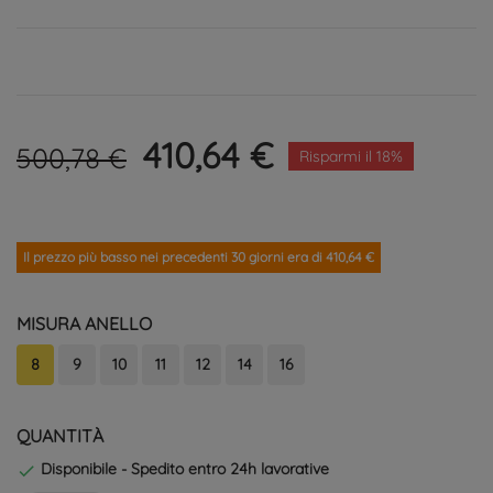
410,64 €
500,78 €
Risparmi il 18%
Il prezzo più basso nei precedenti 30 giorni era di 410,64 €
MISURA ANELLO
8
9
10
11
12
14
16
QUANTITÀ
Disponibile - Spedito entro 24h lavorative
