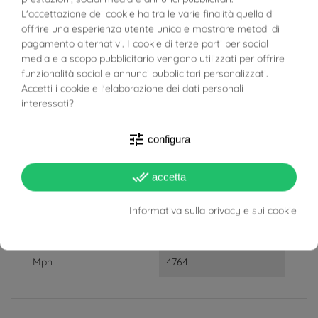
BUONI SCONTO
L'accettazione dei cookie ha tra le varie finalità quella di
Peso
2.2 g
offrire una esperienza utente unica e mostrare metodi di
pagamento alternativi. I cookie di terze parti per social
media e a scopo pubblicitario vengono utilizzati per offrire
Larghezza
4.20 mm
funzionalità social e annunci pubblicitari personalizzati.
Accetti i cookie e l'elaborazione dei dati personali
Spessore
2.30 mm
interessati?
Materiale
Oro Giallo 18kt
tune
configura
Target
Donna
done_all
accetta
RIFERIMENTI SPECIFICI
Informativa sulla privacy e sui cookie
Upc
4764
Mpn
4764