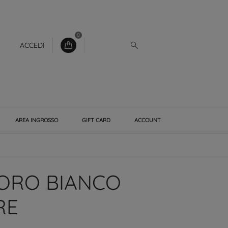
0
ACCEDI
AREA INGROSSO
GIFT CARD
ACCOUNT
ORO BIANCO
RE