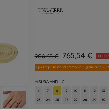
765,54 €
900,63 €
Risparm
Il prezzo più basso nei precedenti 30 giorni era di 765,
MISURA ANELLO
6
7
8
9
10
11
12
13
23
24
25
26
27
28
29
30