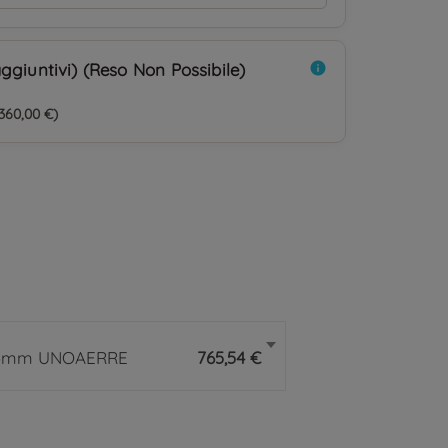
ggiuntivi) (Reso Non Possibile)
info
360,00 €)
3.5mm UNOAERRE
765,54 €