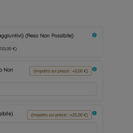
ggiuntivi) (Reso Non Possibile)
info
120,00 €)
so Non
info
(Impatto sui prezzi : +0,00 €)
ibile)
info
(Impatto sui prezzi : +25,00 €)