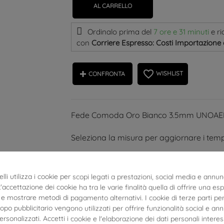
AL CARRELLO
Ordinalo prima del
7 ore e 31 minuti
e ri
con
Corriere Espresso: Costi Importazione 
favorite_border
WISHLIST
CONFRONTA
Fede Comoda Oro Bianco 3.5mm UNOAE
Seleziona la misura per aggiornare i tem
Fedi
UNOAERRE
collezione
COMODE
in
o
lli utilizza i cookie per scopi legati a prestazioni, social media e annun
Fede
COMODA
in oro bianco
 L'accettazione dei cookie ha tra le varie finalità quella di offrire una es
e mostrare metodi di pagamento alternativi. I cookie di terze parti per
Oro a titolo 18kt
po pubblicitario vengono utilizzati per offrire funzionalità social e an
personalizzati. Accetti i cookie e l'elaborazione dei dati personali interes