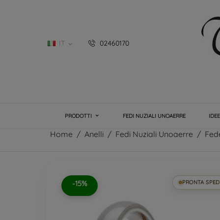
IT
02460170

PRODOTTI
FEDI NUZIALI UNOAERRE
IDE
Home
Anelli
Fedi Nuziali Unoaerre
Fed
-15%
PRONTA SPED