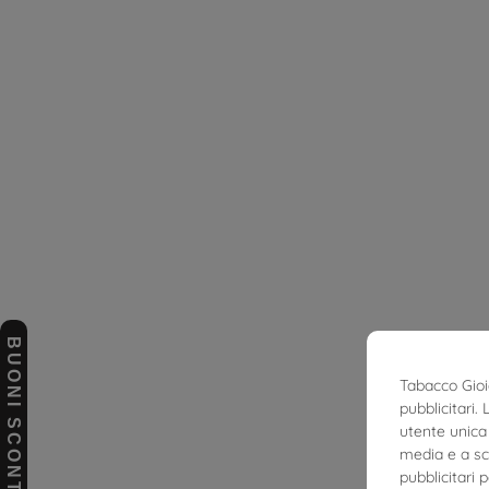
BUONI SCONTO
Tabacco Gioie
pubblicitari.
utente unica 
media e a sco
pubblicitari 