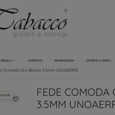
E REGALO
CURIOSITÀ
INFORMAZIONI
OFFERTE A TEMPO
e Comoda Oro Bianco 3.5mm UNOAERRE
FEDE COMODA 
IZIONE!
favorite_border
3.5MM UNOAER