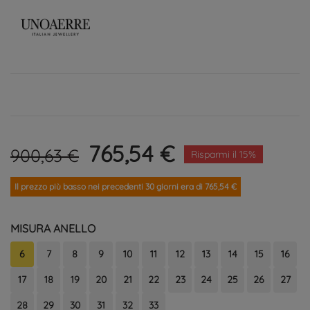
765,54 €
900,63 €
Risparmi il 15%
Il prezzo più basso nei precedenti 30 giorni era di 765,54 €
MISURA ANELLO
6
7
8
9
10
11
12
13
14
15
16
17
18
19
20
21
22
23
24
25
26
27
28
29
30
31
32
33