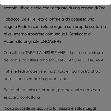
Come da disposizioni UNOAERRE è possibile fornire la
scatola ufficiale solo con l'acquisto di una coppia di Fedi.
Tabacco Gioielli è lieta di offrire a chi acquista una
singola Fede la confezione regalo con propria scatolina
al cui interno troverete comunque il Certificato di
Autenticità originale UNOAERRE.
Consulta la
TABELLA MISURE ANELLI
per essere sicuro
della misura. Utilizziamo MISURA STANDARD ITALIANA
Tutte le fedi unoaerre e i nostri gioielli sul nostro shop
online sono sempre in promozione.
Per dubbi su misure, prodotti, promozioni o altro non
esitate a contattarci
Cosa succede se acquisto la misura errata? Leggi