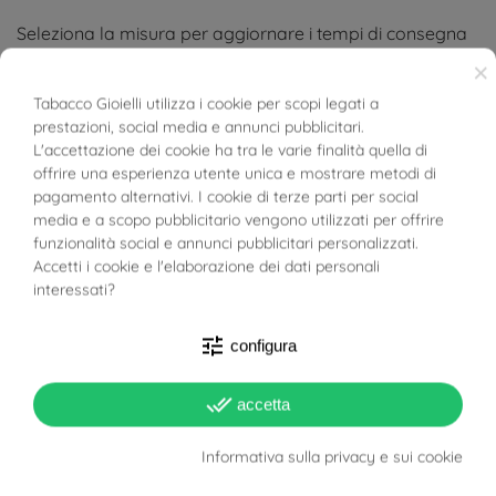
Seleziona la misura per aggiornare i tempi di consegna
×
Fede UNOAERRE
COMODA
in oro giallo
Tabacco Gioielli utilizza i cookie per scopi legati a
prestazioni, social media e annunci pubblicitari.
Oro a titolo 18kt (750/000)
BUONI SCONTO
L'accettazione dei cookie ha tra le varie finalità quella di
offrire una esperienza utente unica e mostrare metodi di
Finitura lucida
pagamento alternativi. I cookie di terze parti per social
media e a scopo pubblicitario vengono utilizzati per offrire
Il prezzo indicato è per singola fede.
funzionalità social e annunci pubblicitari personalizzati.
Accetti i cookie e l'elaborazione dei dati personali
Tutte le fedi UNOAERRE vengono spedite con certificato
interessati?
di autenticità
tune
configura
Guarda il carattere utilizzato per le incisioni tra le foto
prodotto
done_all
accetta
Spedizione e incisione OMAGGIO
Informativa sulla privacy e sui cookie