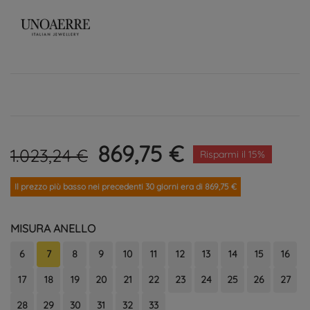
869,75 €
1.023,24 €
Risparmi il 15%
Il prezzo più basso nei precedenti 30 giorni era di 869,75 €
MISURA ANELLO
6
7
8
9
10
11
12
13
14
15
16
17
18
19
20
21
22
23
24
25
26
27
28
29
30
31
32
33