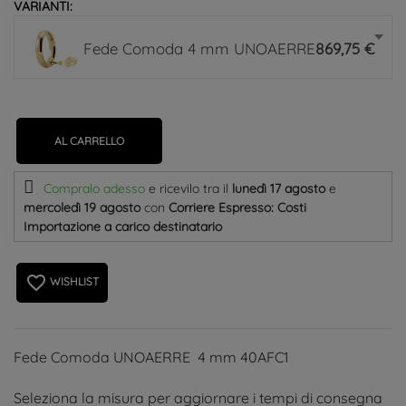
VARIANTI:
Fede Comoda 4 mm UNOAERRE
869,75 €
AL CARRELLO
Compralo adesso
e ricevilo
tra il
lunedì 17 agosto
e
mercoledì 19 agosto
con
Corriere Espresso: Costi
Importazione a carico destinatario
favorite_border
WISHLIST
Fede Comoda UNOAERRE 4 mm 40AFC1
Seleziona la misura per aggiornare i tempi di consegna