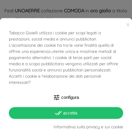
Fedi
UNOAERRE
collezione
COMODA
in
oro giallo
a titolo
18kt (750/000) 40AFC1
×
Fede
COMODA
4 mm in oro giallo
Tabacco Gioielli utilizza i cookie per scopi legati a
prestazioni, social media e annunci pubblicitari.
BUONI SCONTO
L'accettazione dei cookie ha tra le varie finalità quella di
Oro a titolo 18kt
offrire una esperienza utente unica e mostrare metodi di
pagamento alternativi. I cookie di terze parti per social
Finitura lucida
media e a scopo pubblicitario vengono utilizzati per offrire
funzionalità social e annunci pubblicitari personalizzati.
Il prezzo indicato è per singola fede.
Accetti i cookie e l'elaborazione dei dati personali
interessati?
Tutte le fedi UNOAERRE vengono spedite con certificato
di autenticità
tune
configura
Guarda il carattere utilizzato per le incisioni tra le foto
done_all
accetta
prodotto
Informativa sulla privacy e sui cookie
Spedizione e incisione OMAGGIO