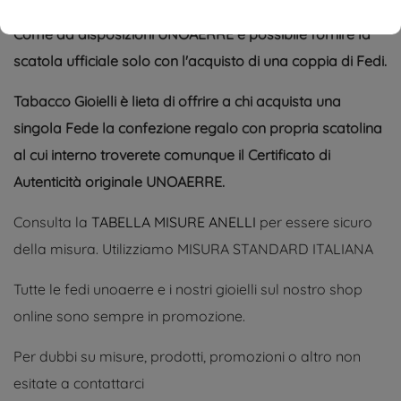
Come da disposizioni UNOAERRE è possibile fornire la
scatola ufficiale solo con l'acquisto di una coppia di Fedi.
Tabacco Gioielli è lieta di offrire a chi acquista una
singola Fede la confezione regalo con propria scatolina
al cui interno troverete comunque il Certificato di
Autenticità originale UNOAERRE.
Consulta la
TABELLA MISURE ANELLI
per essere sicuro
della misura. Utilizziamo MISURA STANDARD ITALIANA
Tutte le fedi unoaerre e i nostri gioielli sul nostro shop
online sono sempre in promozione.
Per dubbi su misure, prodotti, promozioni o altro non
esitate a contattarci