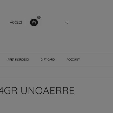
0
ACCEDI
AREA INGROSSO
GIFT CARD
ACCOUNT
 4GR UNOAERRE