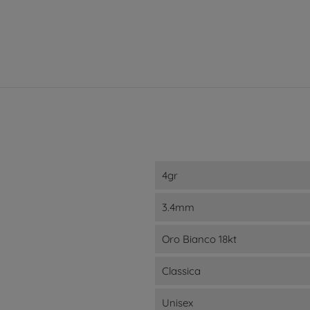
4gr
3.4mm
Oro Bianco 18kt
Classica
Unisex