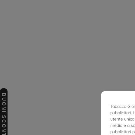
BUONI SCONTO
Tabacco Gioie
pubblicitari.
utente unica 
media e a sco
pubblicitari 