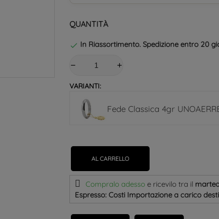
QUANTITÀ
In Riassortimento. Spedizione entro 20 gio

VARIANTI:
Fede Classica 4gr UNOAERR
AL CARRELLO
Compralo adesso
e ricevilo
tra il
marted
Espresso: Costi Importazione a carico dest