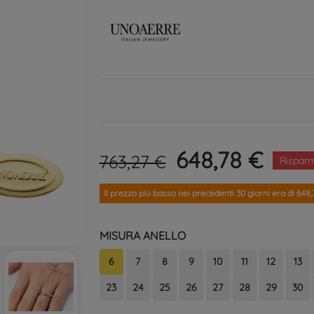
648,78 €
763,27 €
Risparm
Il prezzo più basso nei precedenti 30 giorni era di 648,
MISURA ANELLO
6
7
8
9
10
11
12
13
23
24
25
26
27
28
29
30