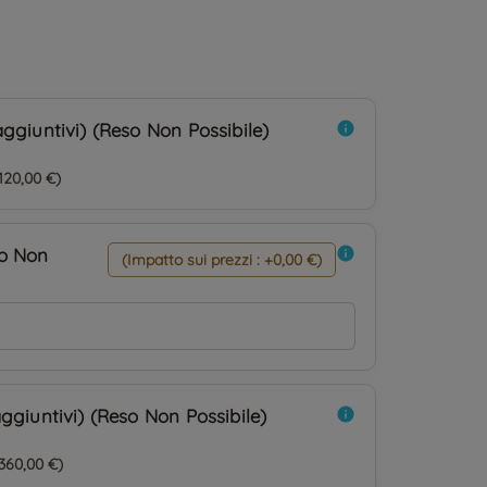
ggiuntivi) (Reso Non Possibile)
info
120,00 €)
so Non
info
(Impatto sui prezzi : +0,00 €)
ggiuntivi) (Reso Non Possibile)
info
360,00 €)