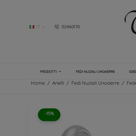
IT
02460170

PRODOTTI
FEDI NUZIALI UNOAERRE
IDE
Home
Anelli
Fedi Nuziali Unoaerre
Fed
-15%