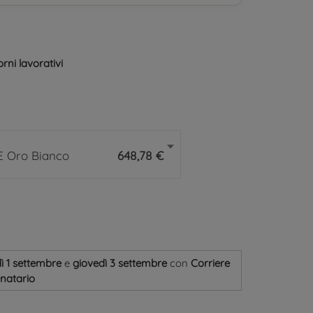
rni lavorativi
E Oro Bianco
648,78 €
ì 1 settembre
e
giovedì 3 settembre
con
Corriere
inatario